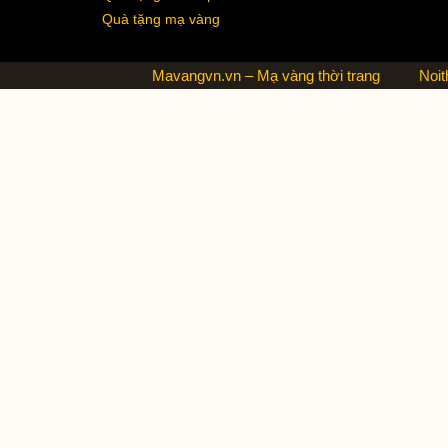
Quà tặng mạ vàng
Mavangvn.vn – Mạ vàng thời trang
Noit