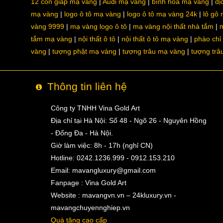
12 con giáp mạ vàng
Audi mạ vàng
bình hoa mạ vàng
dị
mạ vàng
logo ô tô mạ vàng
logo ô tô mạ vàng 24k
lô gô
vàng 9999
mạ vàng logo ô tô
mạ vàng nội thất nhà tắm
m
tắm mạ vàng
nội thất ô tô
nội thất ô tô mạ vàng
phào chỉ
vàng
tượng phật mạ vàng
tượng trâu mạ vàng
tượng trâ
Thông tin liên hệ
Công ty TNHH Vina Gold Art
Địa chỉ tại Hà Nội: Số 48 - Ngõ 26 - Nguyên Hồng
- Đống Đa - Hà Nội.
Giờ làm việc: 8h - 17h (nghỉ CN)
Hotline: 0242.1236.999 - 0912.153.210
Email:
mavangluxury@gmail.com
Fanpage : Vina Gold Art
Website : mavangvn.vn – 24kluxury.vn -
mavangchuyennghiep.vn
Quà tặng cao cấp