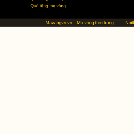
Quà tặng mạ vàng
Mavangvn.vn – Mạ vàng thời trang
Noit