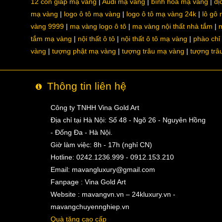
12 con giáp mạ vàng
Audi mạ vàng
bình hoa mạ vàng
dị
mạ vàng
logo ô tô mạ vàng
logo ô tô mạ vàng 24k
lô gô
vàng 9999
mạ vàng logo ô tô
mạ vàng nội thất nhà tắm
m
tắm mạ vàng
nội thất ô tô
nội thất ô tô mạ vàng
phào chỉ
vàng
tượng phật mạ vàng
tượng trâu mạ vàng
tượng trâ
Thông tin liên hệ
Công ty TNHH Vina Gold Art
Địa chỉ tại Hà Nội: Số 48 - Ngõ 26 - Nguyên Hồng
- Đống Đa - Hà Nội.
Giờ làm việc: 8h - 17h (nghỉ CN)
Hotline: 0242.1236.999 - 0912.153.210
Email:
mavangluxury@gmail.com
Fanpage : Vina Gold Art
Website : mavangvn.vn – 24kluxury.vn -
mavangchuyennghiep.vn
Quà tặng cao cấp