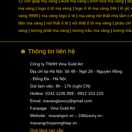
12 con giáp mạ vàng
Audi mạ vàng
bình hoa mạ vàng
dị
mạ vàng
logo ô tô mạ vàng
logo ô tô mạ vàng 24k
lô gô
vàng 9999
mạ vàng logo ô tô
mạ vàng nội thất nhà tắm
m
tắm mạ vàng
nội thất ô tô
nội thất ô tô mạ vàng
phào chỉ
vàng
tượng phật mạ vàng
tượng trâu mạ vàng
tượng trâ
Thông tin liên hệ
Công ty TNHH Vina Gold Art
Địa chỉ tại Hà Nội: Số 48 - Ngõ 26 - Nguyên Hồng
- Đống Đa - Hà Nội.
Giờ làm việc: 8h - 17h (nghỉ CN)
Hotline: 0242.1236.999 - 0912.153.210
Email:
mavangluxury@gmail.com
Fanpage : Vina Gold Art
Website : mavangvn.vn – 24kluxury.vn -
mavangchuyennghiep.vn
Quà tặng cao cấp