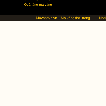
Quà tặng mạ vàng
Mavangvn.vn – Mạ vàng thời trang
Noit