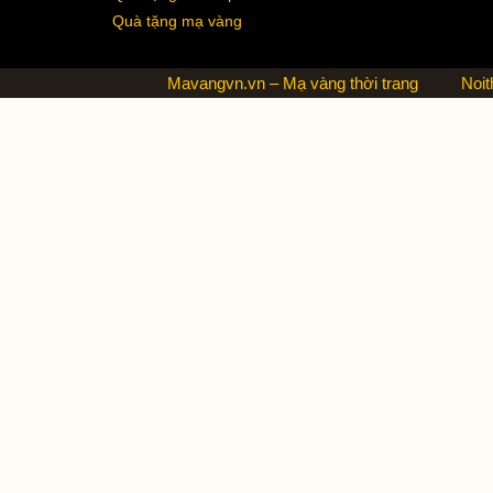
Quà tặng mạ vàng
Mavangvn.vn – Mạ vàng thời trang
Noit