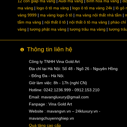
12 con giáp mạ vàng
Audi mạ vàng
bình hoa mạ vàng
dị
mạ vàng
logo ô tô mạ vàng
logo ô tô mạ vàng 24k
lô gô
vàng 9999
mạ vàng logo ô tô
mạ vàng nội thất nhà tắm
m
tắm mạ vàng
nội thất ô tô
nội thất ô tô mạ vàng
phào chỉ
vàng
tượng phật mạ vàng
tượng trâu mạ vàng
tượng trâ
Thông tin liên hệ
Công ty TNHH Vina Gold Art
Địa chỉ tại Hà Nội: Số 48 - Ngõ 26 - Nguyên Hồng
- Đống Đa - Hà Nội.
Giờ làm việc: 8h - 17h (nghỉ CN)
Hotline: 0242.1236.999 - 0912.153.210
Email:
mavangluxury@gmail.com
Fanpage : Vina Gold Art
Website : mavangvn.vn – 24kluxury.vn -
mavangchuyennghiep.vn
Quà tặng cao cấp