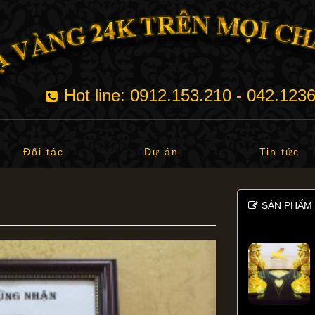
Hot line: 0912.153.210 - 042.123
Đối tác
Dự án
Tin tức
SẢN PHẨM 