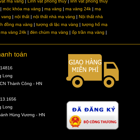
 vật mạ vàng
Linh vật phong thủy
linh vật phong thủy
móc khóa mạ vàng
mạ vàng
mạ vàng 24k
mạ
a vang
nội thất
nội thất nhà mạ vàng
Nội thất nhà
nh đồng mạ vàng
tượng di lặc mạ vàng
tượng hổ mạ
ô mạ vàng 24k
đèn chùm mạ vàng
ốp trần mạ vàng
hanh toán
314816
g Long
 CN Thành Công - HN
513.1656
g Long
hánh Hùng Vương - HN