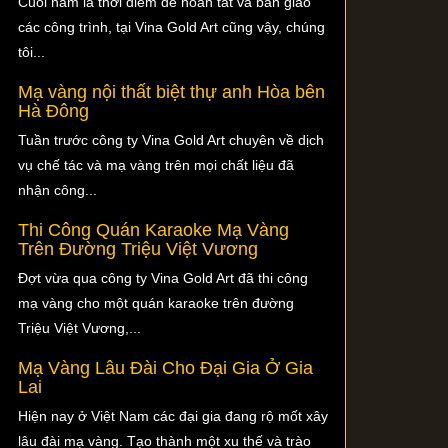
Cuối năm là thời điểm để hoàn tất và bàn giao
các công trình, tại Vina Gold Art cũng vậy, chúng
tôi...
Mạ vàng nội thất biệt thự anh Hòa bên
Hà Đông
Tuần trước công ty Vina Gold Art chuyên về dịch
vụ chế tác và mạ vàng trên mọi chất liệu đã
nhận công...
Thi Công Quán Karaoke Mạ Vàng
Trên Đường Triệu Việt Vương
Đợt vừa qua công ty Vina Gold Art đã thi công
mạ vàng cho một quán karaoke trên đường
Triệu Việt Vương,...
Mạ Vàng Lâu Đài Cho Đại Gia Ở Gia
Lai
Hiện nay ở Việt Nam các đại gia đang rộ mốt xây
lâu đài mạ vàng. Tạo thành một xu thế và trào