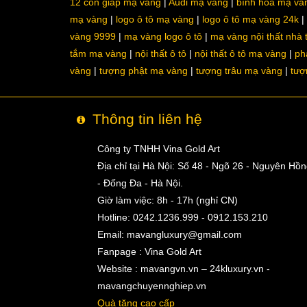
12 con giáp mạ vàng
Audi mạ vàng
bình hoa mạ và
mạ vàng
logo ô tô mạ vàng
logo ô tô mạ vàng 24k
vàng 9999
mạ vàng logo ô tô
mạ vàng nội thất nhà
tắm mạ vàng
nội thất ô tô
nội thất ô tô mạ vàng
ph
vàng
tượng phật mạ vàng
tượng trâu mạ vàng
tượ
Thông tin liên hệ
Công ty TNHH Vina Gold Art
Địa chỉ tại Hà Nội: Số 48 - Ngõ 26 - Nguyên Hồ
- Đống Đa - Hà Nội.
Giờ làm việc: 8h - 17h (nghỉ CN)
Hotline: 0242.1236.999 - 0912.153.210
Email:
mavangluxury@gmail.com
Fanpage : Vina Gold Art
Website : mavangvn.vn – 24kluxury.vn -
mavangchuyennghiep.vn
Quà tặng cao cấp