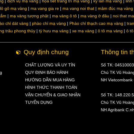
ng
dịch vụ mạ vàng
họa tiết trang trí mạ vàng
kỳ lân mạ vàng
linh
lô gô mạ vàng
ma vang gia re
ma vang noi that
mâm đúc mạ vàng
 tắm
mạ vàng tượng phật
mạ vàng ô tô
mạ vàng ở đâu
noi that m
ào chỉ dát vàng
phào chỉ mạ vàng
Phào chỉ thạch cao mạ vàng
tra
ng trâu phong thủy
tỳ hưu mạ vàng
xe mạ vàng
ô tô mạ vàng
ô t
Quy định chung
Thông tin t
CHẤT LƯỢNG VÀ UY TÍN
Số TK: 0451000
ng
QUY ĐỊNH BẢO HÀNH
Chủ TK Vũ Hoàn
HƯỚNG DẪN MUA HÀNG
NH Vietcombank
HÌNH THỨC THANH TOÁN
VẬN CHUYỂN & GIAO NHẬN
Số TK: 148.220.
TUYỂN DỤNG
Chủ TK Vũ Hoàn
NH Agribank C.n