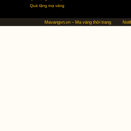
Quà tặng mạ vàng
Mavangvn.vn – Mạ vàng thời trang
Noit