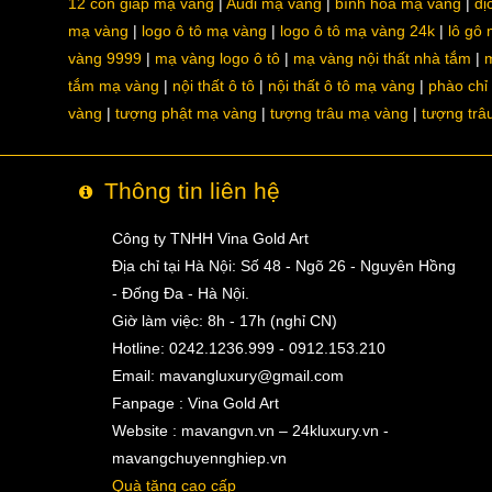
12 con giáp mạ vàng
Audi mạ vàng
bình hoa mạ vàng
dị
mạ vàng
logo ô tô mạ vàng
logo ô tô mạ vàng 24k
lô gô
vàng 9999
mạ vàng logo ô tô
mạ vàng nội thất nhà tắm
m
tắm mạ vàng
nội thất ô tô
nội thất ô tô mạ vàng
phào chỉ
vàng
tượng phật mạ vàng
tượng trâu mạ vàng
tượng trâ
Thông tin liên hệ
Công ty TNHH Vina Gold Art
Địa chỉ tại Hà Nội: Số 48 - Ngõ 26 - Nguyên Hồng
- Đống Đa - Hà Nội.
Giờ làm việc: 8h - 17h (nghỉ CN)
Hotline: 0242.1236.999 - 0912.153.210
Email:
mavangluxury@gmail.com
Fanpage : Vina Gold Art
Website : mavangvn.vn – 24kluxury.vn -
mavangchuyennghiep.vn
Quà tặng cao cấp