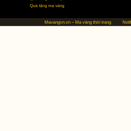
Quà tặng mạ vàng
Mavangvn.vn – Mạ vàng thời trang
Noit