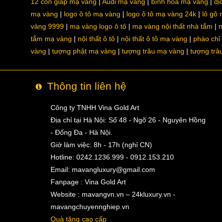
12 con giáp mạ vàng
Audi mạ vàng
bình hoa mạ vàng
dị
mạ vàng
logo ô tô mạ vàng
logo ô tô mạ vàng 24k
lô gô
vàng 9999
mạ vàng logo ô tô
mạ vàng nội thất nhà tắm
m
tắm mạ vàng
nội thất ô tô
nội thất ô tô mạ vàng
phào chỉ
vàng
tượng phật mạ vàng
tượng trâu mạ vàng
tượng trâ
Thông tin liên hệ
Công ty TNHH Vina Gold Art
Địa chỉ tại Hà Nội: Số 48 - Ngõ 26 - Nguyên Hồng
- Đống Đa - Hà Nội.
Giờ làm việc: 8h - 17h (nghỉ CN)
Hotline: 0242.1236.999 - 0912.153.210
Email:
mavangluxury@gmail.com
Fanpage : Vina Gold Art
Website : mavangvn.vn – 24kluxury.vn -
mavangchuyennghiep.vn
Quà tặng cao cấp