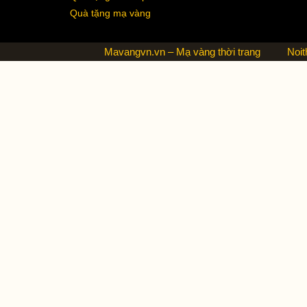
Quà tặng mạ vàng
Mavangvn.vn – Mạ vàng thời trang
Noit