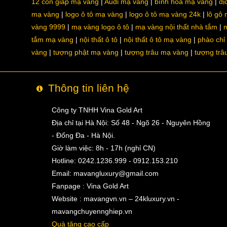
12 con giáp mạ vàng
Audi mạ vàng
bình hoa mạ vàng
dị
mạ vàng
logo ô tô mạ vàng
logo ô tô mạ vàng 24k
lô gô
vàng 9999
mạ vàng logo ô tô
mạ vàng nội thất nhà tắm
m
tắm mạ vàng
nội thất ô tô
nội thất ô tô mạ vàng
phào chỉ
vàng
tượng phật mạ vàng
tượng trâu mạ vàng
tượng trâ
Thông tin liên hệ
Công ty TNHH Vina Gold Art
Địa chỉ tại Hà Nội: Số 48 - Ngõ 26 - Nguyên Hồng
- Đống Đa - Hà Nội.
Giờ làm việc: 8h - 17h (nghỉ CN)
Hotline: 0242.1236.999 - 0912.153.210
Email:
mavangluxury@gmail.com
Fanpage : Vina Gold Art
Website : mavangvn.vn – 24kluxury.vn -
mavangchuyennghiep.vn
Quà tặng cao cấp