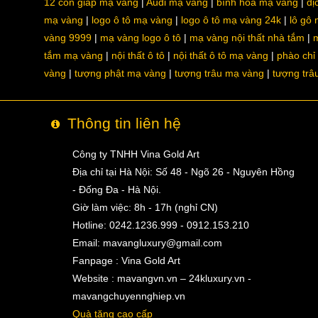
12 con giáp mạ vàng
Audi mạ vàng
bình hoa mạ vàng
dị
mạ vàng
logo ô tô mạ vàng
logo ô tô mạ vàng 24k
lô gô
vàng 9999
mạ vàng logo ô tô
mạ vàng nội thất nhà tắm
m
tắm mạ vàng
nội thất ô tô
nội thất ô tô mạ vàng
phào chỉ
vàng
tượng phật mạ vàng
tượng trâu mạ vàng
tượng trâ
Thông tin liên hệ
Công ty TNHH Vina Gold Art
Địa chỉ tại Hà Nội: Số 48 - Ngõ 26 - Nguyên Hồng
- Đống Đa - Hà Nội.
Giờ làm việc: 8h - 17h (nghỉ CN)
Hotline: 0242.1236.999 - 0912.153.210
Email:
mavangluxury@gmail.com
Fanpage : Vina Gold Art
Website : mavangvn.vn – 24kluxury.vn -
mavangchuyennghiep.vn
Quà tặng cao cấp