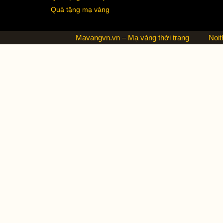
Quà tặng mạ vàng
Mavangvn.vn – Mạ vàng thời trang
Noit