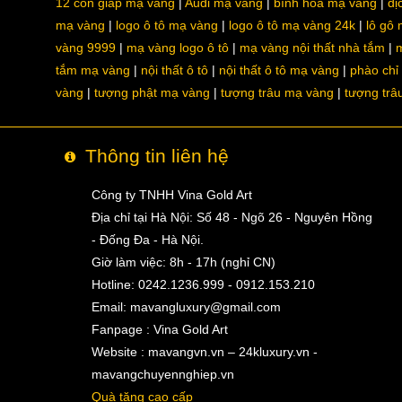
12 con giáp mạ vàng
Audi mạ vàng
bình hoa mạ vàng
dị
mạ vàng
logo ô tô mạ vàng
logo ô tô mạ vàng 24k
lô gô
vàng 9999
mạ vàng logo ô tô
mạ vàng nội thất nhà tắm
m
tắm mạ vàng
nội thất ô tô
nội thất ô tô mạ vàng
phào chỉ
vàng
tượng phật mạ vàng
tượng trâu mạ vàng
tượng trâ
Thông tin liên hệ
Công ty TNHH Vina Gold Art
Địa chỉ tại Hà Nội: Số 48 - Ngõ 26 - Nguyên Hồng
- Đống Đa - Hà Nội.
Giờ làm việc: 8h - 17h (nghỉ CN)
Hotline: 0242.1236.999 - 0912.153.210
Email:
mavangluxury@gmail.com
Fanpage : Vina Gold Art
Website : mavangvn.vn – 24kluxury.vn -
mavangchuyennghiep.vn
Quà tặng cao cấp