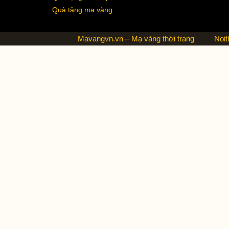
Quà tặng mạ vàng
Mavangvn.vn – Mạ vàng thời trang
Noit