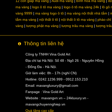
12 con giáp mạ vàng
Audi mạ vàng
bình hoa mạ vàng
dị
mạ vàng
logo ô tô mạ vàng
logo ô tô mạ vàng 24k
lô gô
vàng 9999
mạ vàng logo ô tô
mạ vàng nội thất nhà tắm
m
tắm mạ vàng
nội thất ô tô
nội thất ô tô mạ vàng
phào chỉ
vàng
tượng phật mạ vàng
tượng trâu mạ vàng
tượng trâ
Thông tin liên hệ
Công ty TNHH Vina Gold Art
Địa chỉ tại Hà Nội: Số 48 - Ngõ 26 - Nguyên Hồng
- Đống Đa - Hà Nội.
Giờ làm việc: 8h - 17h (nghỉ CN)
Hotline: 0242.1236.999 - 0912.153.210
Email:
mavangluxury@gmail.com
Fanpage : Vina Gold Art
Website : mavangvn.vn – 24kluxury.vn -
mavangchuyennghiep.vn
Quà tặng cao cấp