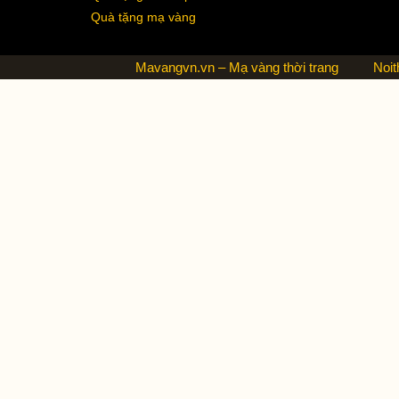
Quà tặng mạ vàng
Mavangvn.vn – Mạ vàng thời trang
Noit