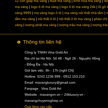
12 con giáp mạ vàng
Audi mạ vàng
bình hoa mạ vàng
dị
mạ vàng
logo ô tô mạ vàng
logo ô tô mạ vàng 24k
lô gô
vàng 9999
mạ vàng logo ô tô
mạ vàng nội thất nhà tắm
m
tắm mạ vàng
nội thất ô tô
nội thất ô tô mạ vàng
phào chỉ
vàng
tượng phật mạ vàng
tượng trâu mạ vàng
tượng trâ
Thông tin liên hệ
Công ty TNHH Vina Gold Art
Địa chỉ tại Hà Nội: Số 48 - Ngõ 26 - Nguyên Hồng
- Đống Đa - Hà Nội.
Giờ làm việc: 8h - 17h (nghỉ CN)
Hotline: 0242.1236.999 - 0912.153.210
Email:
mavangluxury@gmail.com
Fanpage : Vina Gold Art
Website : mavangvn.vn – 24kluxury.vn -
mavangchuyennghiep.vn
Quà tặng cao cấp