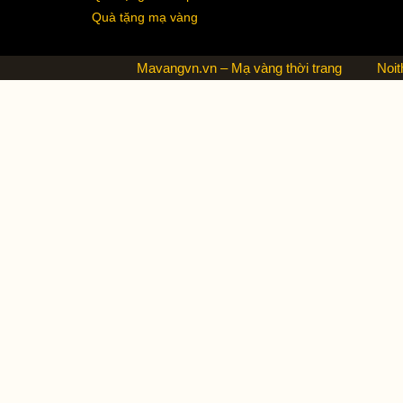
Quà tặng mạ vàng
Mavangvn.vn – Mạ vàng thời trang
Noit