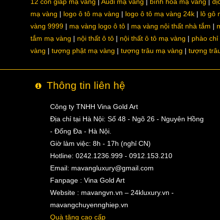
12 con giáp mạ vàng
Audi mạ vàng
bình hoa mạ vàng
dị
mạ vàng
logo ô tô mạ vàng
logo ô tô mạ vàng 24k
lô gô
vàng 9999
mạ vàng logo ô tô
mạ vàng nội thất nhà tắm
m
tắm mạ vàng
nội thất ô tô
nội thất ô tô mạ vàng
phào chỉ
vàng
tượng phật mạ vàng
tượng trâu mạ vàng
tượng trâ
Thông tin liên hệ
Công ty TNHH Vina Gold Art
Địa chỉ tại Hà Nội: Số 48 - Ngõ 26 - Nguyên Hồng
- Đống Đa - Hà Nội.
Giờ làm việc: 8h - 17h (nghỉ CN)
Hotline: 0242.1236.999 - 0912.153.210
Email:
mavangluxury@gmail.com
Fanpage : Vina Gold Art
Website : mavangvn.vn – 24kluxury.vn -
mavangchuyennghiep.vn
Quà tặng cao cấp