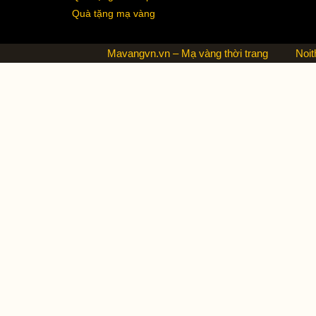
Quà tặng mạ vàng
Mavangvn.vn – Mạ vàng thời trang
Noit