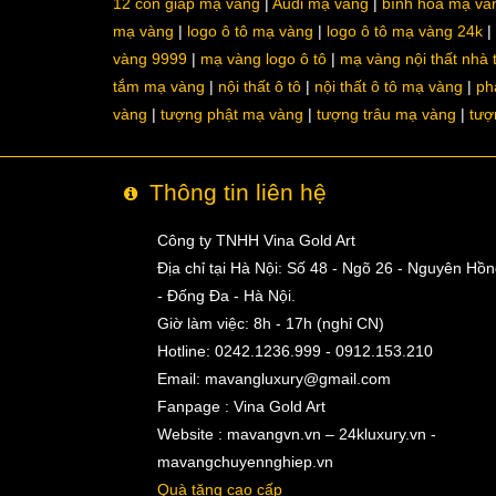
12 con giáp mạ vàng
Audi mạ vàng
bình hoa mạ và
mạ vàng
logo ô tô mạ vàng
logo ô tô mạ vàng 24k
vàng 9999
mạ vàng logo ô tô
mạ vàng nội thất nhà
tắm mạ vàng
nội thất ô tô
nội thất ô tô mạ vàng
ph
vàng
tượng phật mạ vàng
tượng trâu mạ vàng
tượ
Thông tin liên hệ
Công ty TNHH Vina Gold Art
Địa chỉ tại Hà Nội: Số 48 - Ngõ 26 - Nguyên Hồ
- Đống Đa - Hà Nội.
Giờ làm việc: 8h - 17h (nghỉ CN)
Hotline: 0242.1236.999 - 0912.153.210
Email:
mavangluxury@gmail.com
Fanpage : Vina Gold Art
Website : mavangvn.vn – 24kluxury.vn -
mavangchuyennghiep.vn
Quà tặng cao cấp