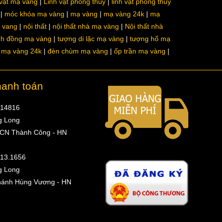
 vật mạ vàng
Linh vật phong thủy
linh vật phong thủy
móc khóa mạ vàng
mạ vàng
mạ vàng 24k
mạ
a vang
nội thất
nội thất nhà mạ vàng
Nội thất nhà
nh đồng mạ vàng
tượng di lặc mạ vàng
tượng hổ mạ
ô mạ vàng 24k
đèn chùm mạ vàng
ốp trần mạ vàng
hanh toán
314816
g Long
 CN Thành Công - HN
513.1656
g Long
hánh Hùng Vương - HN