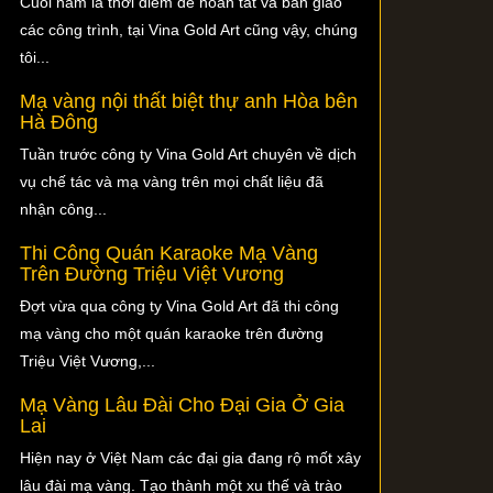
Cuối năm là thời điểm để hoàn tất và bàn giao
các công trình, tại Vina Gold Art cũng vậy, chúng
tôi...
Mạ vàng nội thất biệt thự anh Hòa bên
Hà Đông
Tuần trước công ty Vina Gold Art chuyên về dịch
vụ chế tác và mạ vàng trên mọi chất liệu đã
nhận công...
Thi Công Quán Karaoke Mạ Vàng
Trên Đường Triệu Việt Vương
Đợt vừa qua công ty Vina Gold Art đã thi công
mạ vàng cho một quán karaoke trên đường
Triệu Việt Vương,...
Mạ Vàng Lâu Đài Cho Đại Gia Ở Gia
Lai
Hiện nay ở Việt Nam các đại gia đang rộ mốt xây
lâu đài mạ vàng. Tạo thành một xu thế và trào