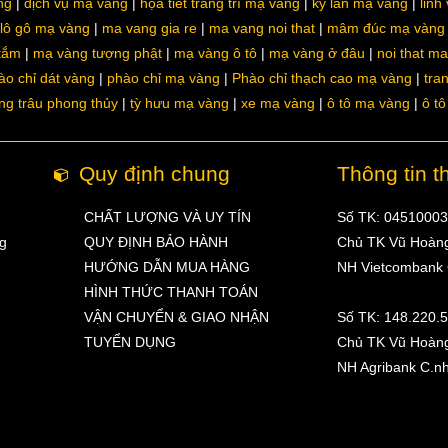
ng
dịch vụ mạ vàng
họa tiết trang trí mạ vàng
kỳ lân mạ vàng
linh
lô gô mạ vàng
ma vang gia re
ma vang noi that
mâm đúc mạ vàng
 tắm
mạ vàng tượng phật
mạ vàng ô tô
mạ vàng ở đâu
noi that m
ào chỉ dát vàng
phào chỉ mạ vàng
Phào chỉ thạch cao mạ vàng
tra
ng trâu phong thủy
tỳ hưu mạ vàng
xe mạ vàng
ô tô mạ vàng
ô t
Quy định chung
Thông tin t
CHẤT LƯỢNG VÀ UY TÍN
Số TK: 0451000
ng
QUY ĐỊNH BẢO HÀNH
Chủ TK Vũ Hoàn
HƯỚNG DẪN MUA HÀNG
NH Vietcombank
HÌNH THỨC THANH TOÁN
VẬN CHUYỂN & GIAO NHẬN
Số TK: 148.220.
TUYỂN DỤNG
Chủ TK Vũ Hoàn
NH Agribank C.n