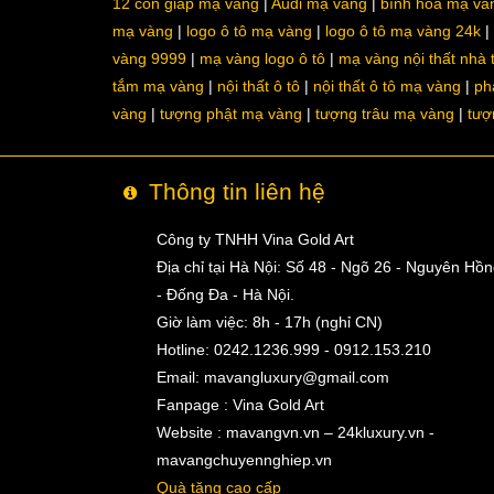
12 con giáp mạ vàng
Audi mạ vàng
bình hoa mạ và
mạ vàng
logo ô tô mạ vàng
logo ô tô mạ vàng 24k
vàng 9999
mạ vàng logo ô tô
mạ vàng nội thất nhà
tắm mạ vàng
nội thất ô tô
nội thất ô tô mạ vàng
ph
vàng
tượng phật mạ vàng
tượng trâu mạ vàng
tượ
Thông tin liên hệ
Công ty TNHH Vina Gold Art
Địa chỉ tại Hà Nội: Số 48 - Ngõ 26 - Nguyên Hồ
- Đống Đa - Hà Nội.
Giờ làm việc: 8h - 17h (nghỉ CN)
Hotline: 0242.1236.999 - 0912.153.210
Email:
mavangluxury@gmail.com
Fanpage : Vina Gold Art
Website : mavangvn.vn – 24kluxury.vn -
mavangchuyennghiep.vn
Quà tặng cao cấp