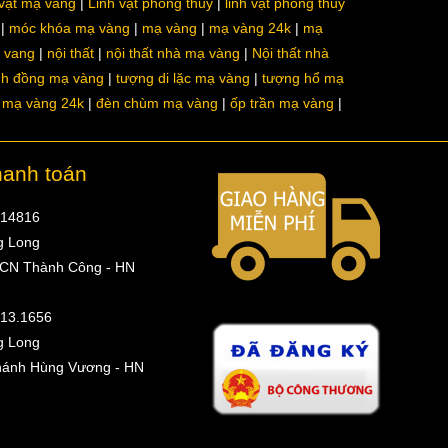
 vật mạ vàng
Linh vật phong thủy
linh vật phong thủy
móc khóa mạ vàng
mạ vàng
mạ vàng 24k
mạ
a vang
nội thất
nội thất nhà mạ vàng
Nội thất nhà
nh đồng mạ vàng
tượng di lặc mạ vàng
tượng hổ mạ
ô mạ vàng 24k
đèn chùm mạ vàng
ốp trần mạ vàng
hanh toán
314816
g Long
 CN Thành Công - HN
513.1656
g Long
hánh Hùng Vương - HN