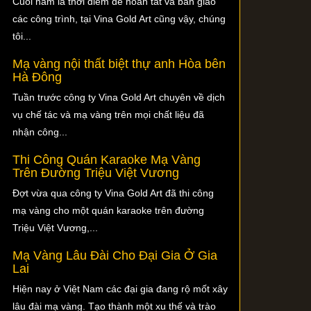
Cuối năm là thời điểm để hoàn tất và bàn giao
các công trình, tại Vina Gold Art cũng vậy, chúng
tôi...
Mạ vàng nội thất biệt thự anh Hòa bên
Hà Đông
Tuần trước công ty Vina Gold Art chuyên về dịch
vụ chế tác và mạ vàng trên mọi chất liệu đã
nhận công...
Thi Công Quán Karaoke Mạ Vàng
Trên Đường Triệu Việt Vương
Đợt vừa qua công ty Vina Gold Art đã thi công
mạ vàng cho một quán karaoke trên đường
Triệu Việt Vương,...
Mạ Vàng Lâu Đài Cho Đại Gia Ở Gia
Lai
Hiện nay ở Việt Nam các đại gia đang rộ mốt xây
lâu đài mạ vàng. Tạo thành một xu thế và trào