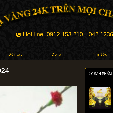
Hot line: 0912.153.210 - 042.123
Đối tác
Dự án
Tin tức
024
SẢN PHẨM 