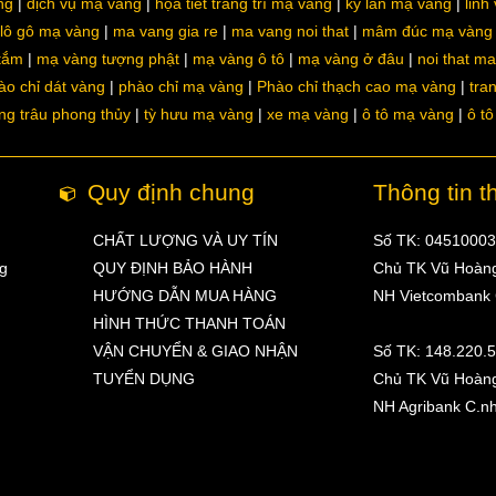
ng
dịch vụ mạ vàng
họa tiết trang trí mạ vàng
kỳ lân mạ vàng
linh
lô gô mạ vàng
ma vang gia re
ma vang noi that
mâm đúc mạ vàng
 tắm
mạ vàng tượng phật
mạ vàng ô tô
mạ vàng ở đâu
noi that m
ào chỉ dát vàng
phào chỉ mạ vàng
Phào chỉ thạch cao mạ vàng
tra
ng trâu phong thủy
tỳ hưu mạ vàng
xe mạ vàng
ô tô mạ vàng
ô t
Quy định chung
Thông tin t
CHẤT LƯỢNG VÀ UY TÍN
Số TK: 0451000
ng
QUY ĐỊNH BẢO HÀNH
Chủ TK Vũ Hoàn
HƯỚNG DẪN MUA HÀNG
NH Vietcombank
HÌNH THỨC THANH TOÁN
VẬN CHUYỂN & GIAO NHẬN
Số TK: 148.220.
TUYỂN DỤNG
Chủ TK Vũ Hoàn
NH Agribank C.n