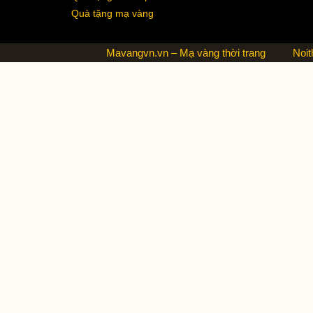
Quà tặng mạ vàng
Mavangvn.vn – Mạ vàng thời trang
Noit