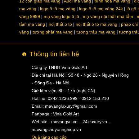
12 con giáp mạ vàng
Audi mạ vàng
bình hoa mạ vàng
dị
mạ vàng
logo ô tô mạ vàng
logo ô tô mạ vàng 24k
lô gô
vàng 9999
mạ vàng logo ô tô
mạ vàng nội thất nhà tắm
m
tắm mạ vàng
nội thất ô tô
nội thất ô tô mạ vàng
phào chỉ
vàng
tượng phật mạ vàng
tượng trâu mạ vàng
tượng trâ
Thông tin liên hệ
Công ty TNHH Vina Gold Art
Địa chỉ tại Hà Nội: Số 48 - Ngõ 26 - Nguyên Hồng
- Đống Đa - Hà Nội.
Giờ làm việc: 8h - 17h (nghỉ CN)
Hotline: 0242.1236.999 - 0912.153.210
Email:
mavangluxury@gmail.com
Fanpage : Vina Gold Art
Website : mavangvn.vn – 24kluxury.vn -
mavangchuyennghiep.vn
Quà tặng cao cấp