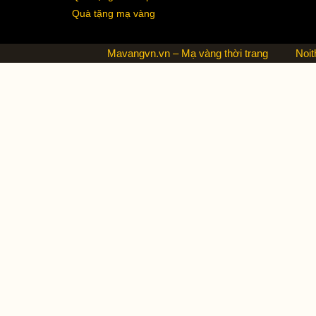
Quà tặng mạ vàng
Mavangvn.vn – Mạ vàng thời trang
Noit