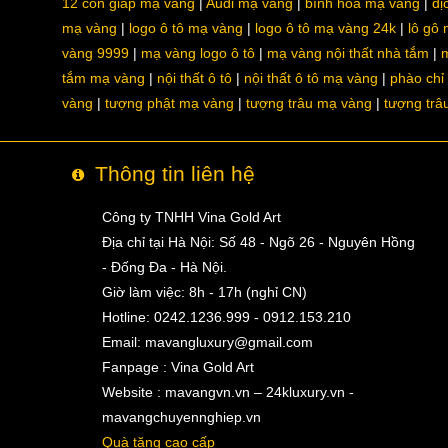
12 con giáp mạ vàng
Audi mạ vàng
bình hoa mạ vàng
dị
mạ vàng
logo ô tô mạ vàng
logo ô tô mạ vàng 24k
lô gô
vàng 9999
mạ vàng logo ô tô
mạ vàng nội thất nhà tắm
m
tắm mạ vàng
nội thất ô tô
nội thất ô tô mạ vàng
phào chỉ
vàng
tượng phật mạ vàng
tượng trâu mạ vàng
tượng trâ
Thông tin liên hệ
Công ty TNHH Vina Gold Art
Địa chỉ tại Hà Nội: Số 48 - Ngõ 26 - Nguyên Hồng
- Đống Đa - Hà Nội.
Giờ làm việc: 8h - 17h (nghỉ CN)
Hotline: 0242.1236.999 - 0912.153.210
Email:
mavangluxury@gmail.com
Fanpage : Vina Gold Art
Website : mavangvn.vn – 24kluxury.vn -
mavangchuyennghiep.vn
Quà tặng cao cấp