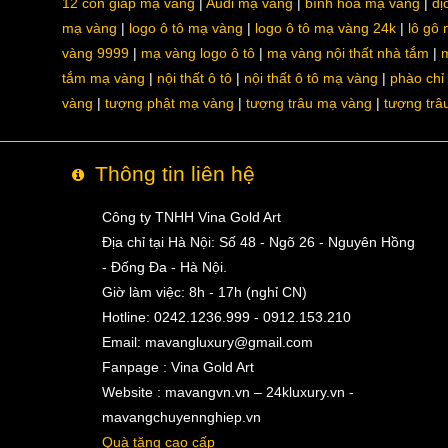
12 con giáp mạ vàng
Audi mạ vàng
bình hoa mạ vàng
dị
mạ vàng
logo ô tô mạ vàng
logo ô tô mạ vàng 24k
lô gô
vàng 9999
mạ vàng logo ô tô
mạ vàng nội thất nhà tắm
m
tắm mạ vàng
nội thất ô tô
nội thất ô tô mạ vàng
phào chỉ
vàng
tượng phật mạ vàng
tượng trâu mạ vàng
tượng trâ
Thông tin liên hệ
Công ty TNHH Vina Gold Art
Địa chỉ tại Hà Nội: Số 48 - Ngõ 26 - Nguyên Hồng
- Đống Đa - Hà Nội.
Giờ làm việc: 8h - 17h (nghỉ CN)
Hotline: 0242.1236.999 - 0912.153.210
Email:
mavangluxury@gmail.com
Fanpage : Vina Gold Art
Website : mavangvn.vn – 24kluxury.vn -
mavangchuyennghiep.vn
Quà tặng cao cấp