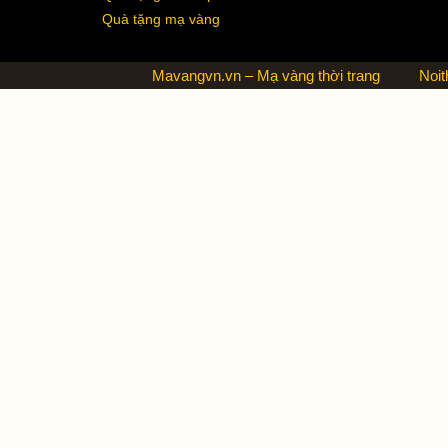
Quà tặng mạ vàng
Mavangvn.vn – Mạ vàng thời trang
Noit