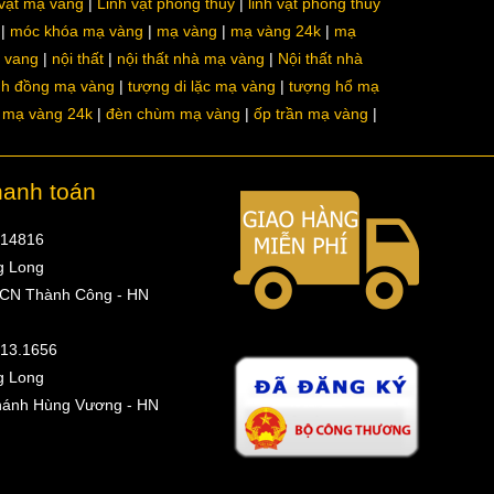
 vật mạ vàng
Linh vật phong thủy
linh vật phong thủy
móc khóa mạ vàng
mạ vàng
mạ vàng 24k
mạ
a vang
nội thất
nội thất nhà mạ vàng
Nội thất nhà
nh đồng mạ vàng
tượng di lặc mạ vàng
tượng hổ mạ
ô mạ vàng 24k
đèn chùm mạ vàng
ốp trần mạ vàng
hanh toán
314816
g Long
 CN Thành Công - HN
513.1656
g Long
hánh Hùng Vương - HN