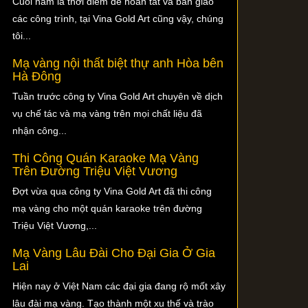
Cuối năm là thời điểm để hoàn tất và bàn giao
các công trình, tại Vina Gold Art cũng vậy, chúng
tôi...
Mạ vàng nội thất biệt thự anh Hòa bên
Hà Đông
Tuần trước công ty Vina Gold Art chuyên về dịch
vụ chế tác và mạ vàng trên mọi chất liệu đã
nhận công...
Thi Công Quán Karaoke Mạ Vàng
Trên Đường Triệu Việt Vương
Đợt vừa qua công ty Vina Gold Art đã thi công
mạ vàng cho một quán karaoke trên đường
Triệu Việt Vương,...
Mạ Vàng Lâu Đài Cho Đại Gia Ở Gia
Lai
Hiện nay ở Việt Nam các đại gia đang rộ mốt xây
lâu đài mạ vàng. Tạo thành một xu thế và trào