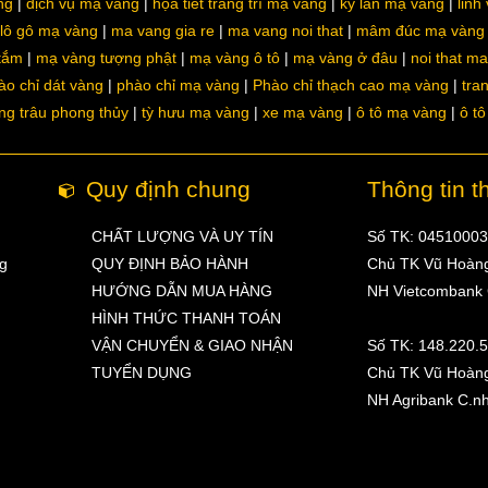
ng
dịch vụ mạ vàng
họa tiết trang trí mạ vàng
kỳ lân mạ vàng
linh
lô gô mạ vàng
ma vang gia re
ma vang noi that
mâm đúc mạ vàng
 tắm
mạ vàng tượng phật
mạ vàng ô tô
mạ vàng ở đâu
noi that m
ào chỉ dát vàng
phào chỉ mạ vàng
Phào chỉ thạch cao mạ vàng
tra
ng trâu phong thủy
tỳ hưu mạ vàng
xe mạ vàng
ô tô mạ vàng
ô t
Quy định chung
Thông tin t
CHẤT LƯỢNG VÀ UY TÍN
Số TK: 0451000
ng
QUY ĐỊNH BẢO HÀNH
Chủ TK Vũ Hoàn
HƯỚNG DẪN MUA HÀNG
NH Vietcombank
HÌNH THỨC THANH TOÁN
VẬN CHUYỂN & GIAO NHẬN
Số TK: 148.220.
TUYỂN DỤNG
Chủ TK Vũ Hoàn
NH Agribank C.n