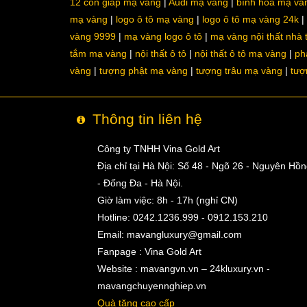
12 con giáp mạ vàng
Audi mạ vàng
bình hoa mạ và
mạ vàng
logo ô tô mạ vàng
logo ô tô mạ vàng 24k
vàng 9999
mạ vàng logo ô tô
mạ vàng nội thất nhà
tắm mạ vàng
nội thất ô tô
nội thất ô tô mạ vàng
ph
vàng
tượng phật mạ vàng
tượng trâu mạ vàng
tượ
Thông tin liên hệ
Công ty TNHH Vina Gold Art
Địa chỉ tại Hà Nội: Số 48 - Ngõ 26 - Nguyên Hồ
- Đống Đa - Hà Nội.
Giờ làm việc: 8h - 17h (nghỉ CN)
Hotline: 0242.1236.999 - 0912.153.210
Email:
mavangluxury@gmail.com
Fanpage : Vina Gold Art
Website : mavangvn.vn – 24kluxury.vn -
mavangchuyennghiep.vn
Quà tặng cao cấp