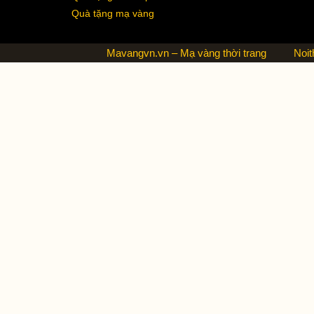
Quà tặng mạ vàng
Mavangvn.vn – Mạ vàng thời trang
Noit