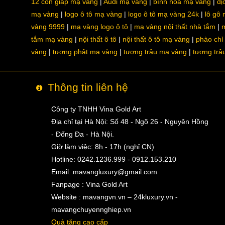
12 con giáp mạ vàng
Audi mạ vàng
bình hoa mạ vàng
dị
mạ vàng
logo ô tô mạ vàng
logo ô tô mạ vàng 24k
lô gô
vàng 9999
mạ vàng logo ô tô
mạ vàng nội thất nhà tắm
m
tắm mạ vàng
nội thất ô tô
nội thất ô tô mạ vàng
phào chỉ
vàng
tượng phật mạ vàng
tượng trâu mạ vàng
tượng trâ
Thông tin liên hệ
Công ty TNHH Vina Gold Art
Địa chỉ tại Hà Nội: Số 48 - Ngõ 26 - Nguyên Hồng
- Đống Đa - Hà Nội.
Giờ làm việc: 8h - 17h (nghỉ CN)
Hotline: 0242.1236.999 - 0912.153.210
Email:
mavangluxury@gmail.com
Fanpage : Vina Gold Art
Website : mavangvn.vn – 24kluxury.vn -
mavangchuyennghiep.vn
Quà tặng cao cấp