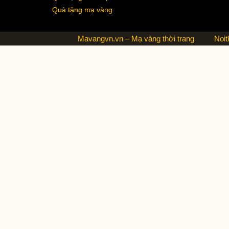
Quà tặng mạ vàng
Mavangvn.vn – Mạ vàng thời trang
Noit