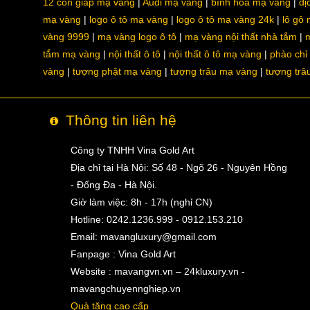
12 con giáp mạ vàng
Audi mạ vàng
bình hoa mạ vàng
dị
mạ vàng
logo ô tô mạ vàng
logo ô tô mạ vàng 24k
lô gô
vàng 9999
mạ vàng logo ô tô
mạ vàng nội thất nhà tắm
m
tắm mạ vàng
nội thất ô tô
nội thất ô tô mạ vàng
phào chỉ
vàng
tượng phật mạ vàng
tượng trâu mạ vàng
tượng trâ
Thông tin liên hệ
Công ty TNHH Vina Gold Art
Địa chỉ tại Hà Nội: Số 48 - Ngõ 26 - Nguyên Hồng
- Đống Đa - Hà Nội.
Giờ làm việc: 8h - 17h (nghỉ CN)
Hotline: 0242.1236.999 - 0912.153.210
Email:
mavangluxury@gmail.com
Fanpage : Vina Gold Art
Website : mavangvn.vn – 24kluxury.vn -
mavangchuyennghiep.vn
Quà tặng cao cấp