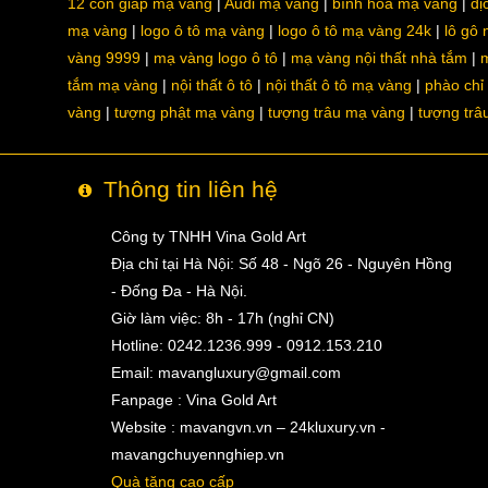
12 con giáp mạ vàng
Audi mạ vàng
bình hoa mạ vàng
dị
mạ vàng
logo ô tô mạ vàng
logo ô tô mạ vàng 24k
lô gô
vàng 9999
mạ vàng logo ô tô
mạ vàng nội thất nhà tắm
m
tắm mạ vàng
nội thất ô tô
nội thất ô tô mạ vàng
phào chỉ
vàng
tượng phật mạ vàng
tượng trâu mạ vàng
tượng trâ
Thông tin liên hệ
Công ty TNHH Vina Gold Art
Địa chỉ tại Hà Nội: Số 48 - Ngõ 26 - Nguyên Hồng
- Đống Đa - Hà Nội.
Giờ làm việc: 8h - 17h (nghỉ CN)
Hotline: 0242.1236.999 - 0912.153.210
Email:
mavangluxury@gmail.com
Fanpage : Vina Gold Art
Website : mavangvn.vn – 24kluxury.vn -
mavangchuyennghiep.vn
Quà tặng cao cấp