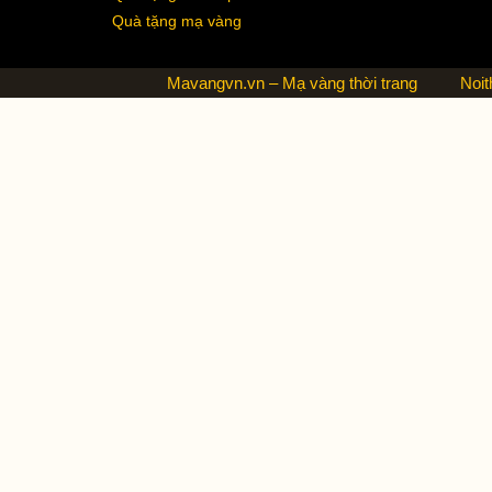
Quà tặng mạ vàng
Mavangvn.vn – Mạ vàng thời trang
Noit