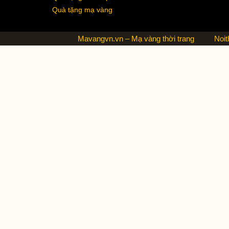
Quà tặng mạ vàng
Mavangvn.vn – Mạ vàng thời trang
Noit