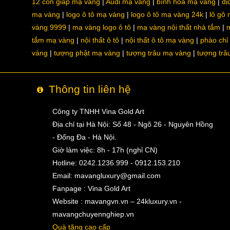
12 con giáp mạ vàng
Audi mạ vàng
bình hoa mạ vàng
dị
mạ vàng
logo ô tô mạ vàng
logo ô tô mạ vàng 24k
lô gô
vàng 9999
mạ vàng logo ô tô
mạ vàng nội thất nhà tắm
m
tắm mạ vàng
nội thất ô tô
nội thất ô tô mạ vàng
phào chỉ
vàng
tượng phật mạ vàng
tượng trâu mạ vàng
tượng trâ
Thông tin liên hệ
Công ty TNHH Vina Gold Art
Địa chỉ tại Hà Nội: Số 48 - Ngõ 26 - Nguyên Hồng
- Đống Đa - Hà Nội.
Giờ làm việc: 8h - 17h (nghỉ CN)
Hotline: 0242.1236.999 - 0912.153.210
Email:
mavangluxury@gmail.com
Fanpage : Vina Gold Art
Website : mavangvn.vn – 24kluxury.vn -
mavangchuyennghiep.vn
Quà tặng cao cấp