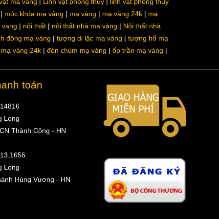
 vật mạ vàng
Linh vật phong thủy
linh vật phong thủy
móc khóa mạ vàng
mạ vàng
mạ vàng 24k
mạ
a vang
nội thất
nội thất nhà mạ vàng
Nội thất nhà
nh đồng mạ vàng
tượng di lặc mạ vàng
tượng hổ mạ
ô mạ vàng 24k
đèn chùm mạ vàng
ốp trần mạ vàng
hanh toán
314816
g Long
 CN Thành Công - HN
513.1656
g Long
hánh Hùng Vương - HN