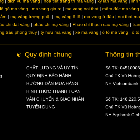
ng
dịch vụ mạ vàng
họa tiết trang trí mạ vàng
kỳ lân mạ vàng
linh
lô gô mạ vàng
ma vang gia re
ma vang noi that
mâm đúc mạ vàng
 tắm
mạ vàng tượng phật
mạ vàng ô tô
mạ vàng ở đâu
noi that m
ào chỉ dát vàng
phào chỉ mạ vàng
Phào chỉ thạch cao mạ vàng
tra
ng trâu phong thủy
tỳ hưu mạ vàng
xe mạ vàng
ô tô mạ vàng
ô t
Quy định chung
Thông tin t
CHẤT LƯỢNG VÀ UY TÍN
Số TK: 0451000
ng
QUY ĐỊNH BẢO HÀNH
Chủ TK Vũ Hoàn
HƯỚNG DẪN MUA HÀNG
NH Vietcombank
HÌNH THỨC THANH TOÁN
VẬN CHUYỂN & GIAO NHẬN
Số TK: 148.220.
TUYỂN DỤNG
Chủ TK Vũ Hoàn
NH Agribank C.n