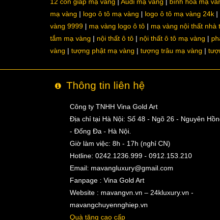
12 con giáp mạ vàng
Audi mạ vàng
bình hoa mạ và
mạ vàng
logo ô tô mạ vàng
logo ô tô mạ vàng 24k
vàng 9999
mạ vàng logo ô tô
mạ vàng nội thất nhà
tắm mạ vàng
nội thất ô tô
nội thất ô tô mạ vàng
ph
vàng
tượng phật mạ vàng
tượng trâu mạ vàng
tượ
Thông tin liên hệ
Công ty TNHH Vina Gold Art
Địa chỉ tại Hà Nội: Số 48 - Ngõ 26 - Nguyên Hồ
- Đống Đa - Hà Nội.
Giờ làm việc: 8h - 17h (nghỉ CN)
Hotline: 0242.1236.999 - 0912.153.210
Email:
mavangluxury@gmail.com
Fanpage : Vina Gold Art
Website : mavangvn.vn – 24kluxury.vn -
mavangchuyennghiep.vn
Quà tặng cao cấp