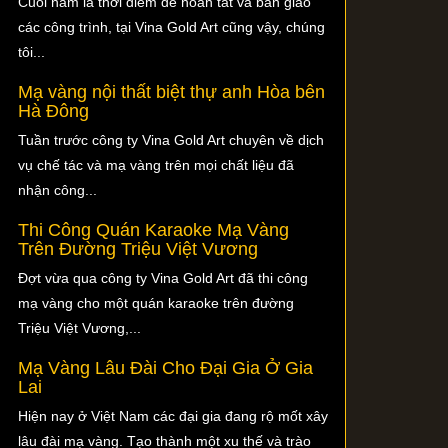
Cuối năm là thời điểm để hoàn tất và bàn giao
các công trình, tại Vina Gold Art cũng vậy, chúng
tôi...
Mạ vàng nội thất biệt thự anh Hòa bên
Hà Đông
Tuần trước công ty Vina Gold Art chuyên về dịch
vụ chế tác và mạ vàng trên mọi chất liệu đã
nhận công...
Thi Công Quán Karaoke Mạ Vàng
Trên Đường Triệu Việt Vương
Đợt vừa qua công ty Vina Gold Art đã thi công
mạ vàng cho một quán karaoke trên đường
Triệu Việt Vương,...
Mạ Vàng Lâu Đài Cho Đại Gia Ở Gia
Lai
Hiện nay ở Việt Nam các đại gia đang rộ mốt xây
lâu đài mạ vàng. Tạo thành một xu thế và trào