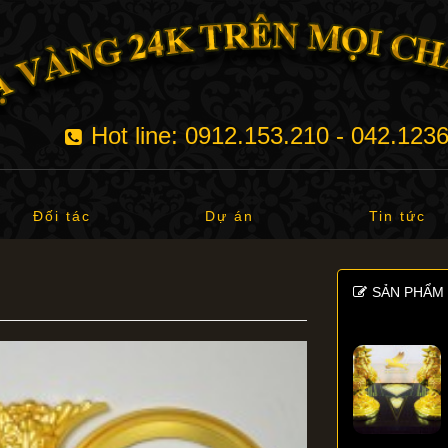
Hot line: 0912.153.210 - 042.123
Đối tác
Dự án
Tin tức
SẢN PHẨM 