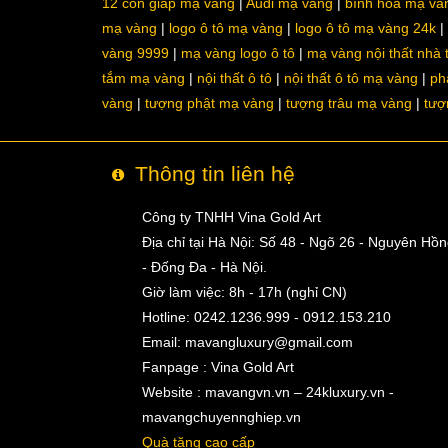
12 con giáp mạ vàng
Audi mạ vàng
bình hoa mạ và
mạ vàng
logo ô tô mạ vàng
logo ô tô mạ vàng 24k
vàng 9999
mạ vàng logo ô tô
mạ vàng nội thất nhà
tắm mạ vàng
nội thất ô tô
nội thất ô tô mạ vàng
ph
vàng
tượng phật mạ vàng
tượng trâu mạ vàng
tượ
Thông tin liên hệ
Công ty TNHH Vina Gold Art
Địa chỉ tại Hà Nội: Số 48 - Ngõ 26 - Nguyên Hồ
- Đống Đa - Hà Nội.
Giờ làm việc: 8h - 17h (nghỉ CN)
Hotline: 0242.1236.999 - 0912.153.210
Email:
mavangluxury@gmail.com
Fanpage : Vina Gold Art
Website : mavangvn.vn – 24kluxury.vn -
mavangchuyennghiep.vn
Quà tặng cao cấp