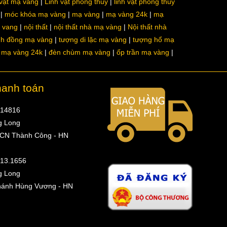
 vật mạ vàng
Linh vật phong thủy
linh vật phong thủy
móc khóa mạ vàng
mạ vàng
mạ vàng 24k
mạ
a vang
nội thất
nội thất nhà mạ vàng
Nội thất nhà
nh đồng mạ vàng
tượng di lặc mạ vàng
tượng hổ mạ
ô mạ vàng 24k
đèn chùm mạ vàng
ốp trần mạ vàng
hanh toán
314816
g Long
 CN Thành Công - HN
513.1656
g Long
hánh Hùng Vương - HN