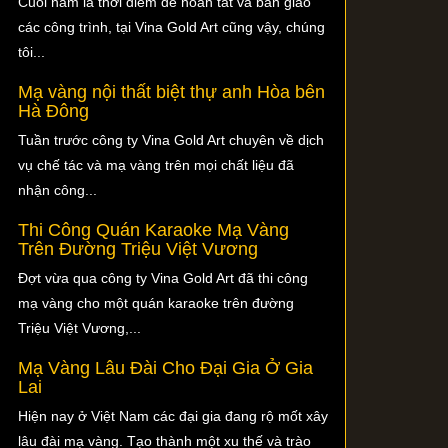
Cuối năm là thời điểm để hoàn tất và bàn giao
các công trình, tại Vina Gold Art cũng vậy, chúng
tôi...
Mạ vàng nội thất biệt thự anh Hòa bên
Hà Đông
Tuần trước công ty Vina Gold Art chuyên về dịch
vụ chế tác và mạ vàng trên mọi chất liệu đã
nhận công...
Thi Công Quán Karaoke Mạ Vàng
Trên Đường Triệu Việt Vương
Đợt vừa qua công ty Vina Gold Art đã thi công
mạ vàng cho một quán karaoke trên đường
Triệu Việt Vương,...
Mạ Vàng Lâu Đài Cho Đại Gia Ở Gia
Lai
Hiện nay ở Việt Nam các đại gia đang rộ mốt xây
lâu đài mạ vàng. Tạo thành một xu thế và trào