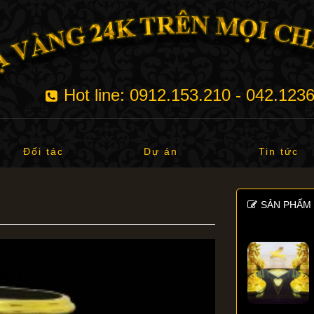
Hot line: 0912.153.210 - 042.123
Đối tác
Dự án
Tin tức
SẢN PHẨM 