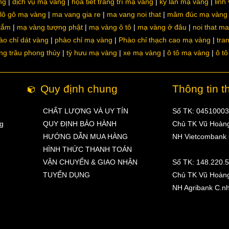
ng
dịch vụ mạ vàng
họa tiết trang trí mạ vàng
kỳ lân mạ vàng
linh
lô gô mạ vàng
ma vang gia re
ma vang noi that
mâm đúc mạ vàng
 tắm
mạ vàng tượng phật
mạ vàng ô tô
mạ vàng ở đâu
noi that m
ào chỉ dát vàng
phào chỉ mạ vàng
Phào chỉ thạch cao mạ vàng
tra
ng trâu phong thủy
tỳ hưu mạ vàng
xe mạ vàng
ô tô mạ vàng
ô t
Quy định chung
Thông tin t
CHẤT LƯỢNG VÀ UY TÍN
Số TK: 0451000
ng
QUY ĐỊNH BẢO HÀNH
Chủ TK Vũ Hoàn
HƯỚNG DẪN MUA HÀNG
NH Vietcombank
HÌNH THỨC THANH TOÁN
VẬN CHUYỂN & GIAO NHẬN
Số TK: 148.220.
TUYỂN DỤNG
Chủ TK Vũ Hoàn
NH Agribank C.n