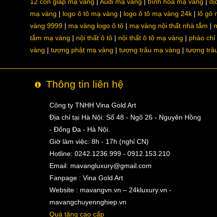
12 con giáp mạ vàng
Audi mạ vàng
bình hoa mạ vàng
dị
mạ vàng
logo ô tô mạ vàng
logo ô tô mạ vàng 24k
lô gô
vàng 9999
mạ vàng logo ô tô
mạ vàng nội thất nhà tắm
m
tắm mạ vàng
nội thất ô tô
nội thất ô tô mạ vàng
phào chỉ
vàng
tượng phật mạ vàng
tượng trâu mạ vàng
tượng trâ
Thông tin liên hệ
Công ty TNHH Vina Gold Art
Địa chỉ tại Hà Nội: Số 48 - Ngõ 26 - Nguyên Hồng
- Đống Đa - Hà Nội.
Giờ làm việc: 8h - 17h (nghỉ CN)
Hotline: 0242.1236.999 - 0912.153.210
Email:
mavangluxury@gmail.com
Fanpage : Vina Gold Art
Website : mavangvn.vn – 24kluxury.vn -
mavangchuyennghiep.vn
Quà tặng cao cấp