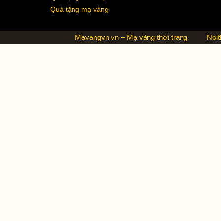
Quà tặng mạ vàng
Mavangvn.vn – Mạ vàng thời trang
Noit