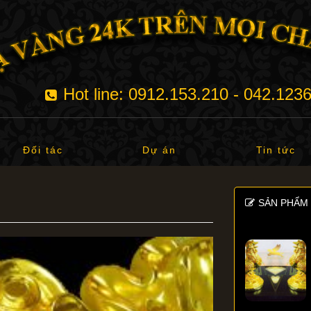
Hot line: 0912.153.210 - 042.123
Đối tác
Dự án
Tin tức
SẢN PHẨM 