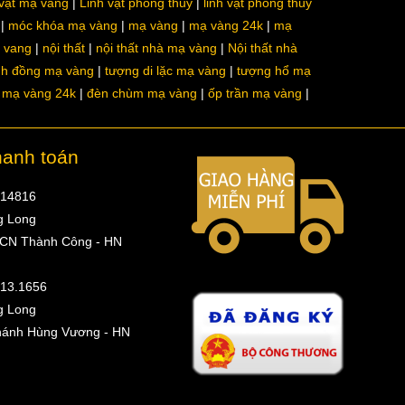
 vật mạ vàng
Linh vật phong thủy
linh vật phong thủy
móc khóa mạ vàng
mạ vàng
mạ vàng 24k
mạ
a vang
nội thất
nội thất nhà mạ vàng
Nội thất nhà
nh đồng mạ vàng
tượng di lặc mạ vàng
tượng hổ mạ
ô mạ vàng 24k
đèn chùm mạ vàng
ốp trần mạ vàng
hanh toán
314816
g Long
 CN Thành Công - HN
513.1656
g Long
hánh Hùng Vương - HN