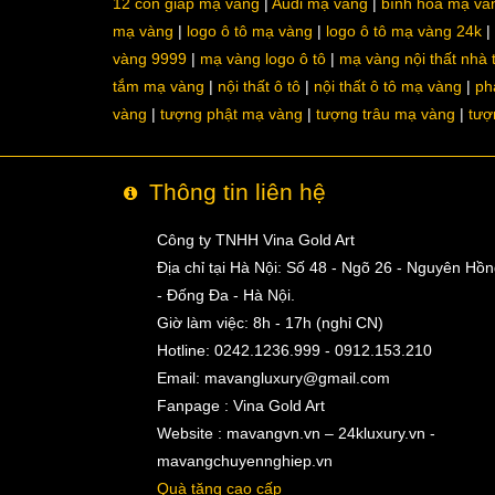
12 con giáp mạ vàng
Audi mạ vàng
bình hoa mạ và
mạ vàng
logo ô tô mạ vàng
logo ô tô mạ vàng 24k
vàng 9999
mạ vàng logo ô tô
mạ vàng nội thất nhà
tắm mạ vàng
nội thất ô tô
nội thất ô tô mạ vàng
ph
vàng
tượng phật mạ vàng
tượng trâu mạ vàng
tượ
Thông tin liên hệ
Công ty TNHH Vina Gold Art
Địa chỉ tại Hà Nội: Số 48 - Ngõ 26 - Nguyên Hồ
- Đống Đa - Hà Nội.
Giờ làm việc: 8h - 17h (nghỉ CN)
Hotline: 0242.1236.999 - 0912.153.210
Email:
mavangluxury@gmail.com
Fanpage : Vina Gold Art
Website : mavangvn.vn – 24kluxury.vn -
mavangchuyennghiep.vn
Quà tặng cao cấp