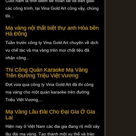
Cuối năm là thời điểm để hoàn tất và bàn giao
các công trình, tại Vina Gold Art cũng vậy, chúng
tôi...
Mạ vàng nội thất biệt thự anh Hòa bên
Hà Đông
Tuần trước công ty Vina Gold Art chuyên về dịch
vụ chế tác và mạ vàng trên mọi chất liệu đã
nhận công...
Thi Công Quán Karaoke Mạ Vàng
Trên Đường Triệu Việt Vương
Đợt vừa qua công ty Vina Gold Art đã thi công
mạ vàng cho một quán karaoke trên đường
Triệu Việt Vương,...
Mạ Vàng Lâu Đài Cho Đại Gia Ở Gia
Lai
Hiện nay ở Việt Nam các đại gia đang rộ mốt xây
lâu đài mạ vàng. Tạo thành một xu thế và trào