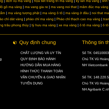
ng
dịch vụ mạ vàng
họa tiết trang trí mạ vàng
kỳ lân mạ vàng
linh
lô gô mạ vàng
ma vang gia re
ma vang noi that
mâm đúc mạ vàng
 tắm
mạ vàng tượng phật
mạ vàng ô tô
mạ vàng ở đâu
noi that m
ào chỉ dát vàng
phào chỉ mạ vàng
Phào chỉ thạch cao mạ vàng
tra
ng trâu phong thủy
tỳ hưu mạ vàng
xe mạ vàng
ô tô mạ vàng
ô t
Quy định chung
Thông tin t
CHẤT LƯỢNG VÀ UY TÍN
Số TK: 0451000
ng
QUY ĐỊNH BẢO HÀNH
Chủ TK Vũ Hoàn
HƯỚNG DẪN MUA HÀNG
NH Vietcombank
HÌNH THỨC THANH TOÁN
VẬN CHUYỂN & GIAO NHẬN
Số TK: 148.220.
TUYỂN DỤNG
Chủ TK Vũ Hoàn
NH Agribank C.n