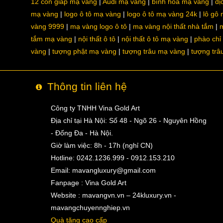
12 con giáp mạ vàng
Audi mạ vàng
bình hoa mạ vàng
dị
mạ vàng
logo ô tô mạ vàng
logo ô tô mạ vàng 24k
lô gô
vàng 9999
mạ vàng logo ô tô
mạ vàng nội thất nhà tắm
m
tắm mạ vàng
nội thất ô tô
nội thất ô tô mạ vàng
phào chỉ
vàng
tượng phật mạ vàng
tượng trâu mạ vàng
tượng trâ
Thông tin liên hệ
Công ty TNHH Vina Gold Art
Địa chỉ tại Hà Nội: Số 48 - Ngõ 26 - Nguyên Hồng
- Đống Đa - Hà Nội.
Giờ làm việc: 8h - 17h (nghỉ CN)
Hotline: 0242.1236.999 - 0912.153.210
Email:
mavangluxury@gmail.com
Fanpage : Vina Gold Art
Website : mavangvn.vn – 24kluxury.vn -
mavangchuyennghiep.vn
Quà tặng cao cấp