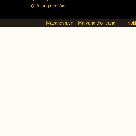
Quà tặng mạ vàng
Mavangvn.vn – Mạ vàng thời trang
Noit