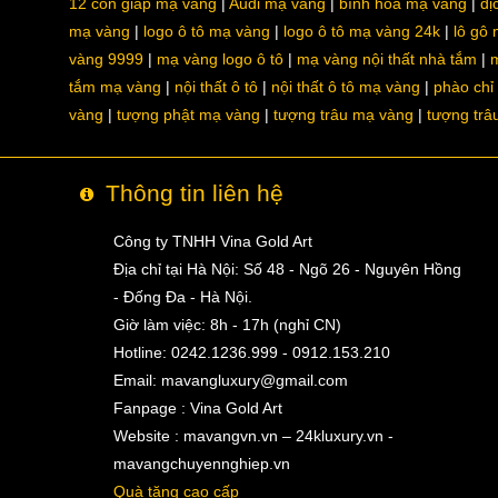
12 con giáp mạ vàng
Audi mạ vàng
bình hoa mạ vàng
dị
mạ vàng
logo ô tô mạ vàng
logo ô tô mạ vàng 24k
lô gô
vàng 9999
mạ vàng logo ô tô
mạ vàng nội thất nhà tắm
m
tắm mạ vàng
nội thất ô tô
nội thất ô tô mạ vàng
phào chỉ
vàng
tượng phật mạ vàng
tượng trâu mạ vàng
tượng trâ
Thông tin liên hệ
Công ty TNHH Vina Gold Art
Địa chỉ tại Hà Nội: Số 48 - Ngõ 26 - Nguyên Hồng
- Đống Đa - Hà Nội.
Giờ làm việc: 8h - 17h (nghỉ CN)
Hotline: 0242.1236.999 - 0912.153.210
Email:
mavangluxury@gmail.com
Fanpage : Vina Gold Art
Website : mavangvn.vn – 24kluxury.vn -
mavangchuyennghiep.vn
Quà tặng cao cấp