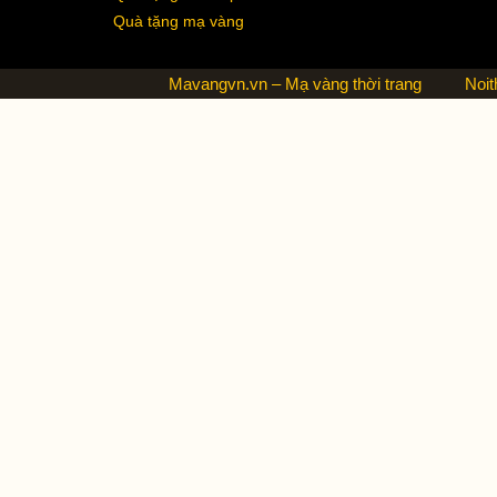
Quà tặng mạ vàng
Mavangvn.vn – Mạ vàng thời trang
Noit