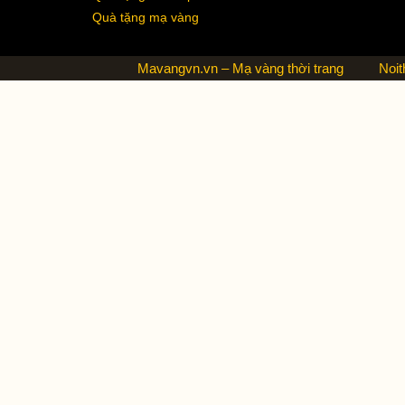
Quà tặng mạ vàng
Mavangvn.vn – Mạ vàng thời trang
Noit