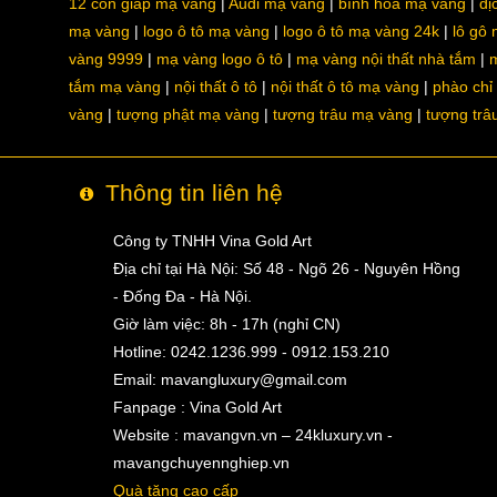
12 con giáp mạ vàng
Audi mạ vàng
bình hoa mạ vàng
dị
mạ vàng
logo ô tô mạ vàng
logo ô tô mạ vàng 24k
lô gô
vàng 9999
mạ vàng logo ô tô
mạ vàng nội thất nhà tắm
m
tắm mạ vàng
nội thất ô tô
nội thất ô tô mạ vàng
phào chỉ
vàng
tượng phật mạ vàng
tượng trâu mạ vàng
tượng trâ
Thông tin liên hệ
Công ty TNHH Vina Gold Art
Địa chỉ tại Hà Nội: Số 48 - Ngõ 26 - Nguyên Hồng
- Đống Đa - Hà Nội.
Giờ làm việc: 8h - 17h (nghỉ CN)
Hotline: 0242.1236.999 - 0912.153.210
Email:
mavangluxury@gmail.com
Fanpage : Vina Gold Art
Website : mavangvn.vn – 24kluxury.vn -
mavangchuyennghiep.vn
Quà tặng cao cấp