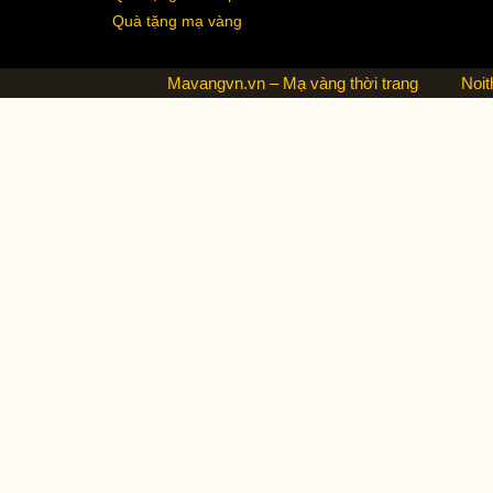
Quà tặng mạ vàng
Mavangvn.vn – Mạ vàng thời trang
Noit