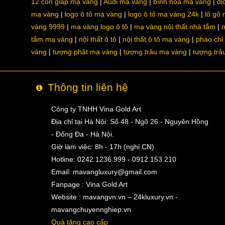
12 con giáp mạ vàng
Audi mạ vàng
bình hoa mạ vàng
dị
mạ vàng
logo ô tô mạ vàng
logo ô tô mạ vàng 24k
lô gô
vàng 9999
mạ vàng logo ô tô
mạ vàng nội thất nhà tắm
m
tắm mạ vàng
nội thất ô tô
nội thất ô tô mạ vàng
phào chỉ
vàng
tượng phật mạ vàng
tượng trâu mạ vàng
tượng trâ
Thông tin liên hệ
Công ty TNHH Vina Gold Art
Địa chỉ tại Hà Nội: Số 48 - Ngõ 26 - Nguyên Hồng
- Đống Đa - Hà Nội.
Giờ làm việc: 8h - 17h (nghỉ CN)
Hotline: 0242.1236.999 - 0912.153.210
Email:
mavangluxury@gmail.com
Fanpage : Vina Gold Art
Website : mavangvn.vn – 24kluxury.vn -
mavangchuyennghiep.vn
Quà tặng cao cấp