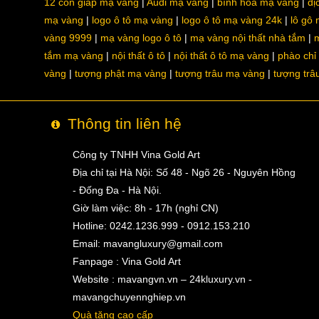
12 con giáp mạ vàng
Audi mạ vàng
bình hoa mạ vàng
dị
mạ vàng
logo ô tô mạ vàng
logo ô tô mạ vàng 24k
lô gô
vàng 9999
mạ vàng logo ô tô
mạ vàng nội thất nhà tắm
m
tắm mạ vàng
nội thất ô tô
nội thất ô tô mạ vàng
phào chỉ
vàng
tượng phật mạ vàng
tượng trâu mạ vàng
tượng trâ
Thông tin liên hệ
Công ty TNHH Vina Gold Art
Địa chỉ tại Hà Nội: Số 48 - Ngõ 26 - Nguyên Hồng
- Đống Đa - Hà Nội.
Giờ làm việc: 8h - 17h (nghỉ CN)
Hotline: 0242.1236.999 - 0912.153.210
Email:
mavangluxury@gmail.com
Fanpage : Vina Gold Art
Website : mavangvn.vn – 24kluxury.vn -
mavangchuyennghiep.vn
Quà tặng cao cấp