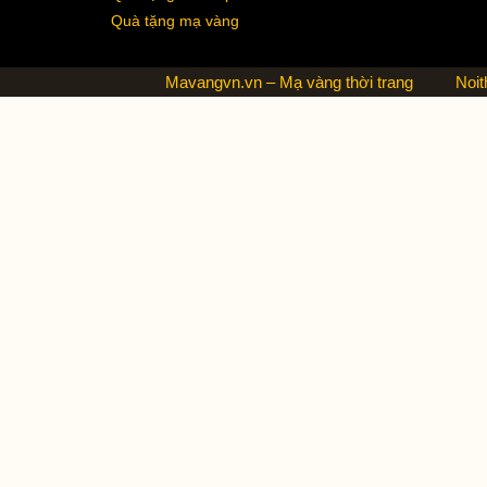
Quà tặng mạ vàng
Mavangvn.vn – Mạ vàng thời trang
Noit