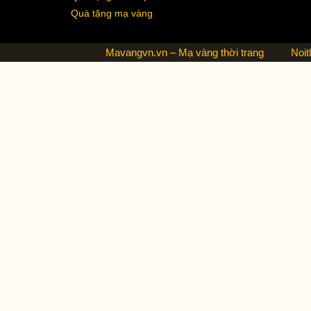
Quà tặng mạ vàng
Mavangvn.vn – Mạ vàng thời trang
Noit