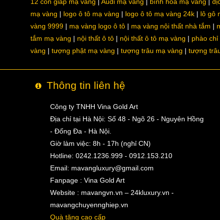
12 con giáp mạ vàng
Audi mạ vàng
bình hoa mạ vàng
dị
mạ vàng
logo ô tô mạ vàng
logo ô tô mạ vàng 24k
lô gô
vàng 9999
mạ vàng logo ô tô
mạ vàng nội thất nhà tắm
m
tắm mạ vàng
nội thất ô tô
nội thất ô tô mạ vàng
phào chỉ
vàng
tượng phật mạ vàng
tượng trâu mạ vàng
tượng trâ
Thông tin liên hệ
Công ty TNHH Vina Gold Art
Địa chỉ tại Hà Nội: Số 48 - Ngõ 26 - Nguyên Hồng
- Đống Đa - Hà Nội.
Giờ làm việc: 8h - 17h (nghỉ CN)
Hotline: 0242.1236.999 - 0912.153.210
Email:
mavangluxury@gmail.com
Fanpage : Vina Gold Art
Website : mavangvn.vn – 24kluxury.vn -
mavangchuyennghiep.vn
Quà tặng cao cấp