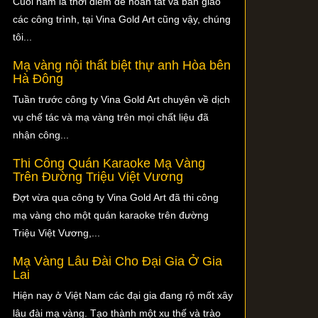
Cuối năm là thời điểm để hoàn tất và bàn giao
các công trình, tại Vina Gold Art cũng vậy, chúng
tôi...
Mạ vàng nội thất biệt thự anh Hòa bên
Hà Đông
Tuần trước công ty Vina Gold Art chuyên về dịch
vụ chế tác và mạ vàng trên mọi chất liệu đã
nhận công...
Thi Công Quán Karaoke Mạ Vàng
Trên Đường Triệu Việt Vương
Đợt vừa qua công ty Vina Gold Art đã thi công
mạ vàng cho một quán karaoke trên đường
Triệu Việt Vương,...
Mạ Vàng Lâu Đài Cho Đại Gia Ở Gia
Lai
Hiện nay ở Việt Nam các đại gia đang rộ mốt xây
lâu đài mạ vàng. Tạo thành một xu thế và trào