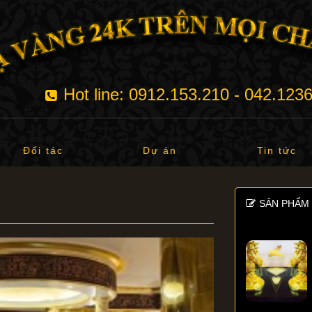
Hot line: 0912.153.210 - 042.123
Đối tác
Dự án
Tin tức
SẢN PHẨM 