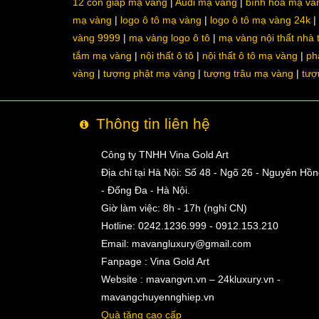
12 con giáp mạ vàng
Audi mạ vàng
bình hoa mạ và
mạ vàng
logo ô tô mạ vàng
logo ô tô mạ vàng 24k
vàng 9999
mạ vàng logo ô tô
mạ vàng nội thất nhà
tắm mạ vàng
nội thất ô tô
nội thất ô tô mạ vàng
ph
vàng
tượng phật mạ vàng
tượng trâu mạ vàng
tượ
Thông tin liên hệ
Công ty TNHH Vina Gold Art
Địa chỉ tại Hà Nội: Số 48 - Ngõ 26 - Nguyên Hồ
- Đống Đa - Hà Nội.
Giờ làm việc: 8h - 17h (nghỉ CN)
Hotline: 0242.1236.999 - 0912.153.210
Email:
mavangluxury@gmail.com
Fanpage : Vina Gold Art
Website : mavangvn.vn – 24kluxury.vn -
mavangchuyennghiep.vn
Quà tặng cao cấp