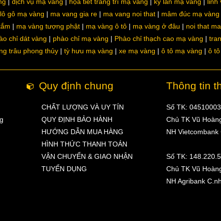
ng
dịch vụ mạ vàng
họa tiết trang trí mạ vàng
kỳ lân mạ vàng
linh
lô gô mạ vàng
ma vang gia re
ma vang noi that
mâm đúc mạ vàng
 tắm
mạ vàng tượng phật
mạ vàng ô tô
mạ vàng ở đâu
noi that m
ào chỉ dát vàng
phào chỉ mạ vàng
Phào chỉ thạch cao mạ vàng
tra
ng trâu phong thủy
tỳ hưu mạ vàng
xe mạ vàng
ô tô mạ vàng
ô t
Quy định chung
Thông tin t
CHẤT LƯỢNG VÀ UY TÍN
Số TK: 0451000
ng
QUY ĐỊNH BẢO HÀNH
Chủ TK Vũ Hoàn
HƯỚNG DẪN MUA HÀNG
NH Vietcombank
HÌNH THỨC THANH TOÁN
VẬN CHUYỂN & GIAO NHẬN
Số TK: 148.220.
TUYỂN DỤNG
Chủ TK Vũ Hoàn
NH Agribank C.n