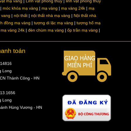
 vật mạ vàng
Linh vật phong thủy
linh vật phong thủy
móc khóa mạ vàng
mạ vàng
mạ vàng 24k
mạ
a vang
nội thất
nội thất nhà mạ vàng
Nội thất nhà
nh đồng mạ vàng
tượng di lặc mạ vàng
tượng hổ mạ
ô mạ vàng 24k
đèn chùm mạ vàng
ốp trần mạ vàng
hanh toán
314816
g Long
 CN Thành Công - HN
513.1656
g Long
hánh Hùng Vương - HN