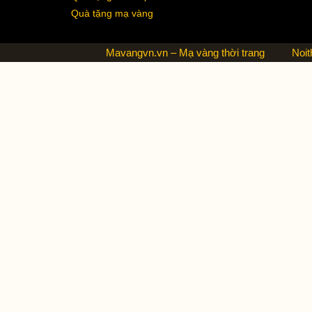
Quà tặng mạ vàng
Mavangvn.vn – Mạ vàng thời trang
Noit