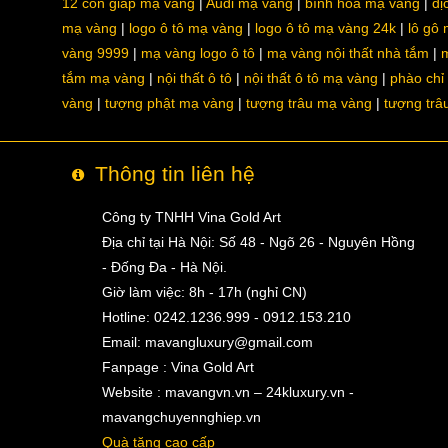
12 con giáp mạ vàng
Audi mạ vàng
bình hoa mạ vàng
dị
mạ vàng
logo ô tô mạ vàng
logo ô tô mạ vàng 24k
lô gô
vàng 9999
mạ vàng logo ô tô
mạ vàng nội thất nhà tắm
m
tắm mạ vàng
nội thất ô tô
nội thất ô tô mạ vàng
phào chỉ
vàng
tượng phật mạ vàng
tượng trâu mạ vàng
tượng trâ
Thông tin liên hệ
Công ty TNHH Vina Gold Art
Địa chỉ tại Hà Nội: Số 48 - Ngõ 26 - Nguyên Hồng
- Đống Đa - Hà Nội.
Giờ làm việc: 8h - 17h (nghỉ CN)
Hotline: 0242.1236.999 - 0912.153.210
Email:
mavangluxury@gmail.com
Fanpage : Vina Gold Art
Website : mavangvn.vn – 24kluxury.vn -
mavangchuyennghiep.vn
Quà tặng cao cấp