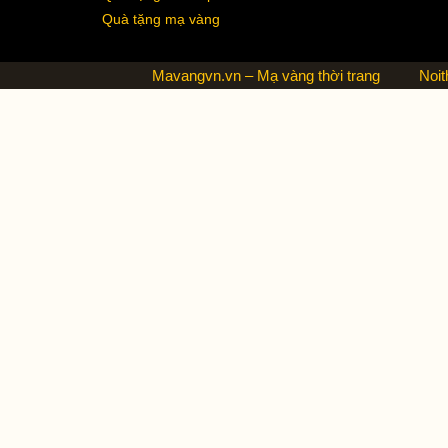
Quà tặng mạ vàng
Mavangvn.vn – Mạ vàng thời trang
Noit