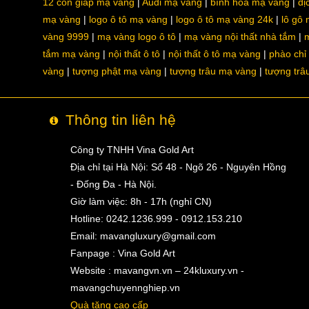
12 con giáp mạ vàng
Audi mạ vàng
bình hoa mạ vàng
dị
mạ vàng
logo ô tô mạ vàng
logo ô tô mạ vàng 24k
lô gô
vàng 9999
mạ vàng logo ô tô
mạ vàng nội thất nhà tắm
m
tắm mạ vàng
nội thất ô tô
nội thất ô tô mạ vàng
phào chỉ
vàng
tượng phật mạ vàng
tượng trâu mạ vàng
tượng trâ
Thông tin liên hệ
Công ty TNHH Vina Gold Art
Địa chỉ tại Hà Nội: Số 48 - Ngõ 26 - Nguyên Hồng
- Đống Đa - Hà Nội.
Giờ làm việc: 8h - 17h (nghỉ CN)
Hotline: 0242.1236.999 - 0912.153.210
Email:
mavangluxury@gmail.com
Fanpage : Vina Gold Art
Website : mavangvn.vn – 24kluxury.vn -
mavangchuyennghiep.vn
Quà tặng cao cấp