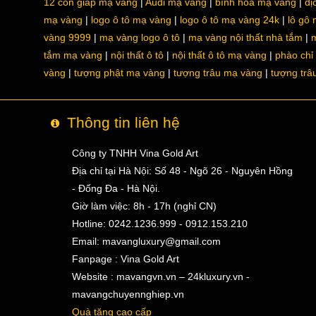
12 con giáp mạ vàng
Audi mạ vàng
bình hoa mạ vàng
dị
mạ vàng
logo ô tô mạ vàng
logo ô tô mạ vàng 24k
lô gô
vàng 9999
mạ vàng logo ô tô
mạ vàng nội thất nhà tắm
m
tắm mạ vàng
nội thất ô tô
nội thất ô tô mạ vàng
phào chỉ
vàng
tượng phật mạ vàng
tượng trâu mạ vàng
tượng trâ
Thông tin liên hệ
Công ty TNHH Vina Gold Art
Địa chỉ tại Hà Nội: Số 48 - Ngõ 26 - Nguyên Hồng
- Đống Đa - Hà Nội.
Giờ làm việc: 8h - 17h (nghỉ CN)
Hotline: 0242.1236.999 - 0912.153.210
Email:
mavangluxury@gmail.com
Fanpage : Vina Gold Art
Website : mavangvn.vn – 24kluxury.vn -
mavangchuyennghiep.vn
Quà tặng cao cấp