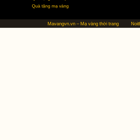
Quà tặng mạ vàng
Mavangvn.vn – Mạ vàng thời trang
Noit