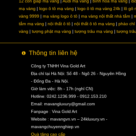
12 con giáp mạ vàng
Audi mạ vàng
bình hoa mạ vàng
dị
mạ vàng
logo ô tô mạ vàng
logo ô tô mạ vàng 24k
lô gô
vàng 9999
mạ vàng logo ô tô
mạ vàng nội thất nhà tắm
m
tắm mạ vàng
nội thất ô tô
nội thất ô tô mạ vàng
phào chỉ
vàng
tượng phật mạ vàng
tượng trâu mạ vàng
tượng trâ
Thông tin liên hệ
Công ty TNHH Vina Gold Art
Địa chỉ tại Hà Nội: Số 48 - Ngõ 26 - Nguyên Hồng
- Đống Đa - Hà Nội.
Giờ làm việc: 8h - 17h (nghỉ CN)
Hotline: 0242.1236.999 - 0912.153.210
Email:
mavangluxury@gmail.com
Fanpage : Vina Gold Art
Website : mavangvn.vn – 24kluxury.vn -
mavangchuyennghiep.vn
Quà tặng cao cấp