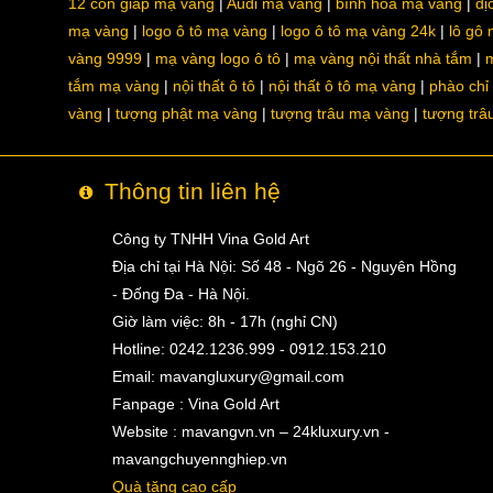
12 con giáp mạ vàng
Audi mạ vàng
bình hoa mạ vàng
dị
mạ vàng
logo ô tô mạ vàng
logo ô tô mạ vàng 24k
lô gô
vàng 9999
mạ vàng logo ô tô
mạ vàng nội thất nhà tắm
m
tắm mạ vàng
nội thất ô tô
nội thất ô tô mạ vàng
phào chỉ
vàng
tượng phật mạ vàng
tượng trâu mạ vàng
tượng trâ
Thông tin liên hệ
Công ty TNHH Vina Gold Art
Địa chỉ tại Hà Nội: Số 48 - Ngõ 26 - Nguyên Hồng
- Đống Đa - Hà Nội.
Giờ làm việc: 8h - 17h (nghỉ CN)
Hotline: 0242.1236.999 - 0912.153.210
Email:
mavangluxury@gmail.com
Fanpage : Vina Gold Art
Website : mavangvn.vn – 24kluxury.vn -
mavangchuyennghiep.vn
Quà tặng cao cấp