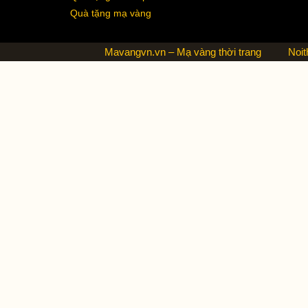
Quà tặng mạ vàng
Mavangvn.vn – Mạ vàng thời trang
Noit