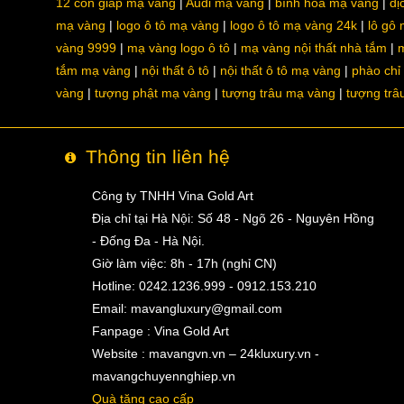
12 con giáp mạ vàng
Audi mạ vàng
bình hoa mạ vàng
dị
mạ vàng
logo ô tô mạ vàng
logo ô tô mạ vàng 24k
lô gô
vàng 9999
mạ vàng logo ô tô
mạ vàng nội thất nhà tắm
m
tắm mạ vàng
nội thất ô tô
nội thất ô tô mạ vàng
phào chỉ
vàng
tượng phật mạ vàng
tượng trâu mạ vàng
tượng trâ
Thông tin liên hệ
Công ty TNHH Vina Gold Art
Địa chỉ tại Hà Nội: Số 48 - Ngõ 26 - Nguyên Hồng
- Đống Đa - Hà Nội.
Giờ làm việc: 8h - 17h (nghỉ CN)
Hotline: 0242.1236.999 - 0912.153.210
Email:
mavangluxury@gmail.com
Fanpage : Vina Gold Art
Website : mavangvn.vn – 24kluxury.vn -
mavangchuyennghiep.vn
Quà tặng cao cấp