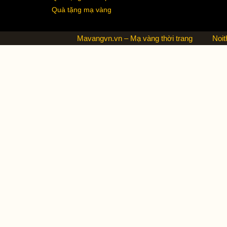
Quà tặng mạ vàng
Mavangvn.vn – Mạ vàng thời trang
Noit