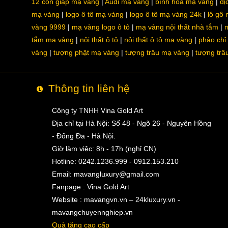
12 con giáp mạ vàng
Audi mạ vàng
bình hoa mạ vàng
dị
mạ vàng
logo ô tô mạ vàng
logo ô tô mạ vàng 24k
lô gô
vàng 9999
mạ vàng logo ô tô
mạ vàng nội thất nhà tắm
m
tắm mạ vàng
nội thất ô tô
nội thất ô tô mạ vàng
phào chỉ
vàng
tượng phật mạ vàng
tượng trâu mạ vàng
tượng trâ
Thông tin liên hệ
Công ty TNHH Vina Gold Art
Địa chỉ tại Hà Nội: Số 48 - Ngõ 26 - Nguyên Hồng
- Đống Đa - Hà Nội.
Giờ làm việc: 8h - 17h (nghỉ CN)
Hotline: 0242.1236.999 - 0912.153.210
Email:
mavangluxury@gmail.com
Fanpage : Vina Gold Art
Website : mavangvn.vn – 24kluxury.vn -
mavangchuyennghiep.vn
Quà tặng cao cấp