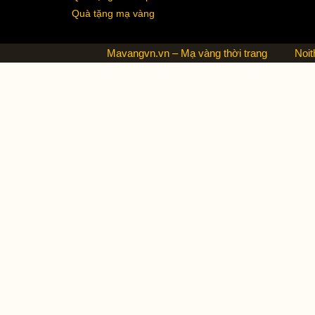
Quà tặng mạ vàng
Mavangvn.vn – Mạ vàng thời trang
Noit