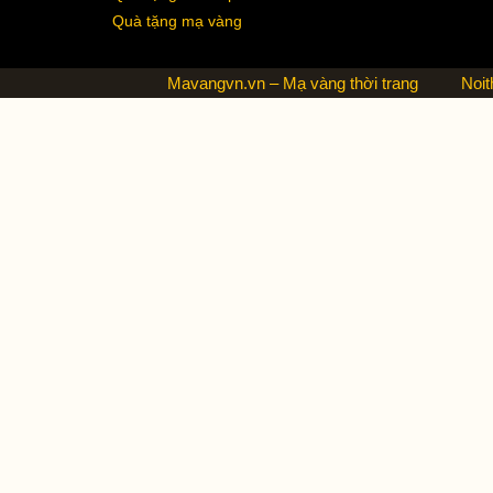
Quà tặng mạ vàng
Mavangvn.vn – Mạ vàng thời trang
Noit