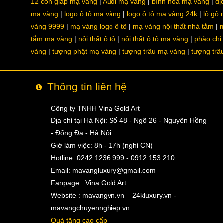
12 con giáp mạ vàng
Audi mạ vàng
bình hoa mạ vàng
dị
mạ vàng
logo ô tô mạ vàng
logo ô tô mạ vàng 24k
lô gô
vàng 9999
mạ vàng logo ô tô
mạ vàng nội thất nhà tắm
m
tắm mạ vàng
nội thất ô tô
nội thất ô tô mạ vàng
phào chỉ
vàng
tượng phật mạ vàng
tượng trâu mạ vàng
tượng trâ
Thông tin liên hệ
Công ty TNHH Vina Gold Art
Địa chỉ tại Hà Nội: Số 48 - Ngõ 26 - Nguyên Hồng
- Đống Đa - Hà Nội.
Giờ làm việc: 8h - 17h (nghỉ CN)
Hotline: 0242.1236.999 - 0912.153.210
Email:
mavangluxury@gmail.com
Fanpage : Vina Gold Art
Website : mavangvn.vn – 24kluxury.vn -
mavangchuyennghiep.vn
Quà tặng cao cấp