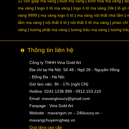
12 con giáp mạ vàng
Audi mạ vàng
bình hoa mạ vàng
dị
mạ vàng
logo ô tô mạ vàng
logo ô tô mạ vàng 24k
lô gô
vàng 9999
mạ vàng logo ô tô
mạ vàng nội thất nhà tắm
m
tắm mạ vàng
nội thất ô tô
nội thất ô tô mạ vàng
phào chỉ
vàng
tượng phật mạ vàng
tượng trâu mạ vàng
tượng trâ
Thông tin liên hệ
Công ty TNHH Vina Gold Art
Địa chỉ tại Hà Nội: Số 48 - Ngõ 26 - Nguyên Hồng
- Đống Đa - Hà Nội.
Giờ làm việc: 8h - 17h (nghỉ CN)
Hotline: 0242.1236.999 - 0912.153.210
Email:
mavangluxury@gmail.com
Fanpage : Vina Gold Art
Website : mavangvn.vn – 24kluxury.vn -
mavangchuyennghiep.vn
Quà tặng cao cấp