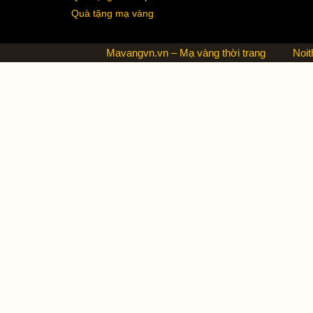
Quà tặng mạ vàng
Mavangvn.vn – Mạ vàng thời trang
Noit