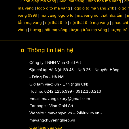
12 con giáp mạ vàng
Audi mạ vàng
bình hoa mạ vàng
dị
mạ vàng
logo ô tô mạ vàng
logo ô tô mạ vàng 24k
lô gô
vàng 9999
mạ vàng logo ô tô
mạ vàng nội thất nhà tắm
m
tắm mạ vàng
nội thất ô tô
nội thất ô tô mạ vàng
phào chỉ
vàng
tượng phật mạ vàng
tượng trâu mạ vàng
tượng trâ
Thông tin liên hệ
Công ty TNHH Vina Gold Art
Địa chỉ tại Hà Nội: Số 48 - Ngõ 26 - Nguyên Hồng
- Đống Đa - Hà Nội.
Giờ làm việc: 8h - 17h (nghỉ CN)
Hotline: 0242.1236.999 - 0912.153.210
Email:
mavangluxury@gmail.com
Fanpage : Vina Gold Art
Website : mavangvn.vn – 24kluxury.vn -
mavangchuyennghiep.vn
Quà tặng cao cấp