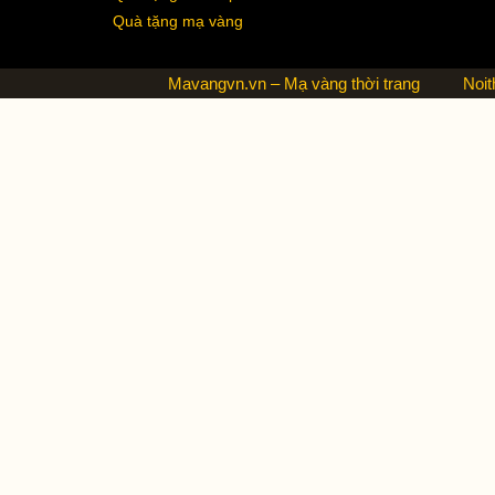
Quà tặng mạ vàng
Mavangvn.vn – Mạ vàng thời trang
Noit