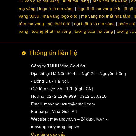
12 con giáp mạ vàng
Audi mạ vàng
bình hoa mạ vàng
dị
mạ vàng
logo ô tô mạ vàng
logo ô tô mạ vàng 24k
lô gô
vàng 9999
mạ vàng logo ô tô
mạ vàng nội thất nhà tắm
m
tắm mạ vàng
nội thất ô tô
nội thất ô tô mạ vàng
phào chỉ
vàng
tượng phật mạ vàng
tượng trâu mạ vàng
tượng trâ
Thông tin liên hệ
Công ty TNHH Vina Gold Art
Địa chỉ tại Hà Nội: Số 48 - Ngõ 26 - Nguyên Hồng
- Đống Đa - Hà Nội.
Giờ làm việc: 8h - 17h (nghỉ CN)
Hotline: 0242.1236.999 - 0912.153.210
Email:
mavangluxury@gmail.com
Fanpage : Vina Gold Art
Website : mavangvn.vn – 24kluxury.vn -
mavangchuyennghiep.vn
Quà tặng cao cấp