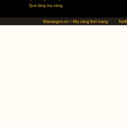
Quà tặng mạ vàng
Mavangvn.vn – Mạ vàng thời trang
Noit