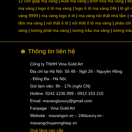
12 con giáp mạ vàng
Audi mạ vàng
bình hoa mạ vàng
dị
mạ vàng
logo ô tô mạ vàng
logo ô tô mạ vàng 24k
lô gô
vàng 9999
mạ vàng logo ô tô
mạ vàng nội thất nhà tắm
m
tắm mạ vàng
nội thất ô tô
nội thất ô tô mạ vàng
phào chỉ
vàng
tượng phật mạ vàng
tượng trâu mạ vàng
tượng trâ
Thông tin liên hệ
Công ty TNHH Vina Gold Art
Địa chỉ tại Hà Nội: Số 48 - Ngõ 26 - Nguyên Hồng
- Đống Đa - Hà Nội.
Giờ làm việc: 8h - 17h (nghỉ CN)
Hotline: 0242.1236.999 - 0912.153.210
Email:
mavangluxury@gmail.com
Fanpage : Vina Gold Art
Website : mavangvn.vn – 24kluxury.vn -
mavangchuyennghiep.vn
Quà tặng cao cấp