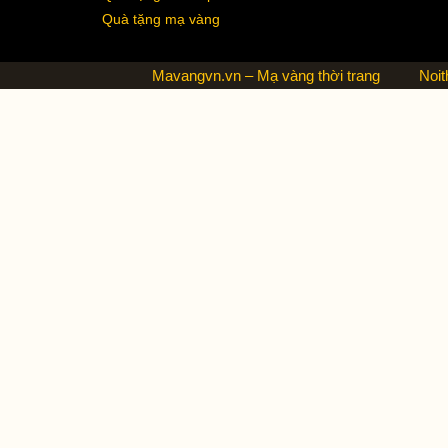
Quà tặng mạ vàng
Mavangvn.vn – Mạ vàng thời trang
Noit