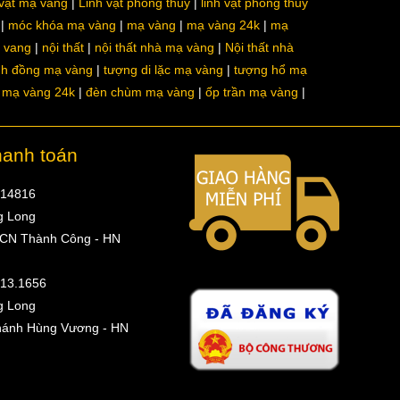
 vật mạ vàng
Linh vật phong thủy
linh vật phong thủy
móc khóa mạ vàng
mạ vàng
mạ vàng 24k
mạ
a vang
nội thất
nội thất nhà mạ vàng
Nội thất nhà
nh đồng mạ vàng
tượng di lặc mạ vàng
tượng hổ mạ
ô mạ vàng 24k
đèn chùm mạ vàng
ốp trần mạ vàng
hanh toán
314816
g Long
 CN Thành Công - HN
513.1656
g Long
hánh Hùng Vương - HN