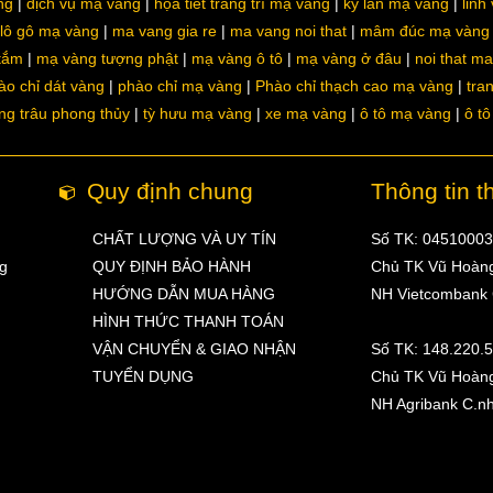
ng
dịch vụ mạ vàng
họa tiết trang trí mạ vàng
kỳ lân mạ vàng
linh
lô gô mạ vàng
ma vang gia re
ma vang noi that
mâm đúc mạ vàng
 tắm
mạ vàng tượng phật
mạ vàng ô tô
mạ vàng ở đâu
noi that m
ào chỉ dát vàng
phào chỉ mạ vàng
Phào chỉ thạch cao mạ vàng
tra
ng trâu phong thủy
tỳ hưu mạ vàng
xe mạ vàng
ô tô mạ vàng
ô t
Quy định chung
Thông tin t
CHẤT LƯỢNG VÀ UY TÍN
Số TK: 0451000
ng
QUY ĐỊNH BẢO HÀNH
Chủ TK Vũ Hoàn
HƯỚNG DẪN MUA HÀNG
NH Vietcombank
HÌNH THỨC THANH TOÁN
VẬN CHUYỂN & GIAO NHẬN
Số TK: 148.220.
TUYỂN DỤNG
Chủ TK Vũ Hoàn
NH Agribank C.n