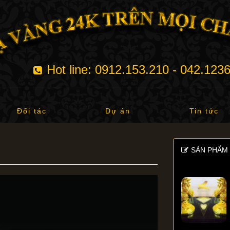
Hot line: 0912.153.210 - 042.123
Đối tác
Dự án
Tin tức
SẢN PHẨM 