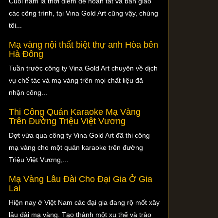
Cuối năm là thời điểm để hoàn tất và bàn giao
các công trình, tại Vina Gold Art cũng vậy, chúng
tôi...
Mạ vàng nội thất biệt thự anh Hòa bên
Hà Đông
Tuần trước công ty Vina Gold Art chuyên về dịch
vụ chế tác và mạ vàng trên mọi chất liệu đã
nhận công...
Thi Công Quán Karaoke Mạ Vàng
Trên Đường Triệu Việt Vương
Đợt vừa qua công ty Vina Gold Art đã thi công
mạ vàng cho một quán karaoke trên đường
Triệu Việt Vương,...
Mạ Vàng Lâu Đài Cho Đại Gia Ở Gia
Lai
Hiện nay ở Việt Nam các đại gia đang rộ mốt xây
lâu đài mạ vàng. Tạo thành một xu thế và trào