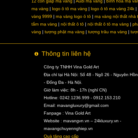
12 con giáp mạ vàng
Audi mạ vàng
bình hoa mạ và
mạ vàng
logo ô tô mạ vàng
logo ô tô mạ vàng 24k
vàng 9999
mạ vàng logo ô tô
mạ vàng nội thất nhà
tắm mạ vàng
nội thất ô tô
nội thất ô tô mạ vàng
ph
vàng
tượng phật mạ vàng
tượng trâu mạ vàng
tượ
Thông tin liên hệ
Công ty TNHH Vina Gold Art
Địa chỉ tại Hà Nội: Số 48 - Ngõ 26 - Nguyên Hồ
- Đống Đa - Hà Nội.
Giờ làm việc: 8h - 17h (nghỉ CN)
Hotline: 0242.1236.999 - 0912.153.210
Email:
mavangluxury@gmail.com
Fanpage : Vina Gold Art
Website : mavangvn.vn – 24kluxury.vn -
mavangchuyennghiep.vn
Quà tặng cao cấp