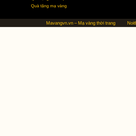
Quà tặng mạ vàng
Mavangvn.vn – Mạ vàng thời trang
Noit