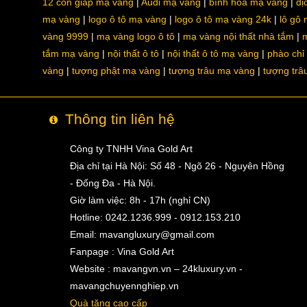
12 con giáp mạ vàng
Audi mạ vàng
bình hoa mạ vàng
dị
mạ vàng
logo ô tô mạ vàng
logo ô tô mạ vàng 24k
lô gô
vàng 9999
mạ vàng logo ô tô
mạ vàng nội thất nhà tắm
m
tắm mạ vàng
nội thất ô tô
nội thất ô tô mạ vàng
phào chỉ
vàng
tượng phật mạ vàng
tượng trâu mạ vàng
tượng trâ
Thông tin liên hệ
Công ty TNHH Vina Gold Art
Địa chỉ tại Hà Nội: Số 48 - Ngõ 26 - Nguyên Hồng
- Đống Đa - Hà Nội.
Giờ làm việc: 8h - 17h (nghỉ CN)
Hotline: 0242.1236.999 - 0912.153.210
Email:
mavangluxury@gmail.com
Fanpage : Vina Gold Art
Website : mavangvn.vn – 24kluxury.vn -
mavangchuyennghiep.vn
Quà tặng cao cấp