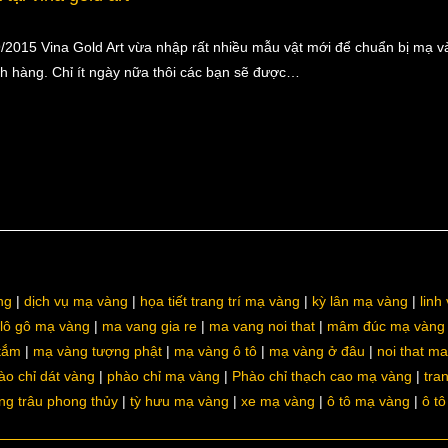
2015 Vina Gold Art vừa nhập rất nhiều mẫu vật mới để chuẩn bị mạ v
h hàng. Chỉ ít ngày nữa thôi các bạn sẽ được…
ng
dịch vụ mạ vàng
họa tiết trang trí mạ vàng
kỳ lân mạ vàng
linh
lô gô mạ vàng
ma vang gia re
ma vang noi that
mâm đúc mạ vàng
 tắm
mạ vàng tượng phật
mạ vàng ô tô
mạ vàng ở đâu
noi that m
ào chỉ dát vàng
phào chỉ mạ vàng
Phào chỉ thạch cao mạ vàng
tra
ng trâu phong thủy
tỳ hưu mạ vàng
xe mạ vàng
ô tô mạ vàng
ô t