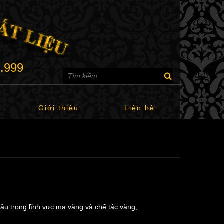
6.999
Giới thiệu
Liên hệ
ầu trong lĩnh vực mạ vàng và chế tác vàng,