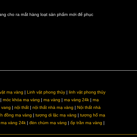
àng cho ra mắt hàng loạt sản phẩm mới để phục
 vật mạ vàng
Linh vật phong thủy
linh vật phong thủy
móc khóa mạ vàng
mạ vàng
mạ vàng 24k
mạ
a vang
nội thất
nội thất nhà mạ vàng
Nội thất nhà
nh đồng mạ vàng
tượng di lặc mạ vàng
tượng hổ mạ
ô mạ vàng 24k
đèn chùm mạ vàng
ốp trần mạ vàng