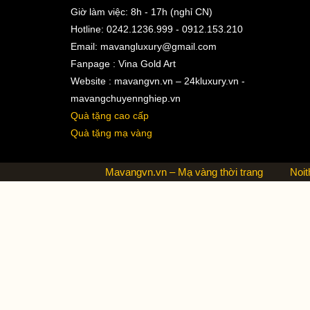
Giờ làm việc: 8h - 17h (nghỉ CN)
Hotline: 0242.1236.999 - 0912.153.210
Email:
mavangluxury@gmail.com
Fanpage : Vina Gold Art
Website : mavangvn.vn – 24kluxury.vn -
mavangchuyennghiep.vn
Quà tặng cao cấp
Quà tặng mạ vàng
Mavangvn.vn – Mạ vàng thời trang
Noit